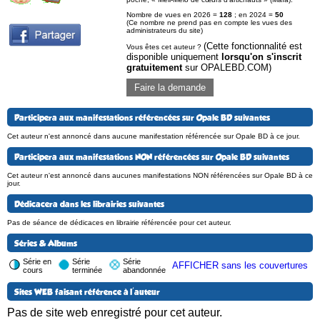
Nombre de vues en 2026 =
128
; en 2024 =
50
(Ce nombre ne prend pas en compte les vues des
administrateurs du site)
(Cette fonctionnalité est
Vous êtes cet auteur ?
disponible uniquement
lorsqu'on s'inscrit
gratuitement
sur OPALEBD.COM)
Faire la demande
Participera aux manifestations référencées sur Opale BD suivantes
Cet auteur n'est annoncé dans aucune manifestation référencée sur Opale BD à ce jour.
Participera aux manifestations NON référencées sur Opale BD suivantes
Cet auteur n'est annoncé dans aucunes manifestations NON référencées sur Opale BD à ce
jour.
Dédicacera dans les librairies suivantes
Pas de séance de dédicaces en librairie référencée pour cet auteur.
Séries & Albums
Série en
Série
Série
AFFICHER sans les couvertures
cours
terminée
abandonnée
Sites WEB faisant référence à l'auteur
Pas de site web enregistré pour cet auteur.