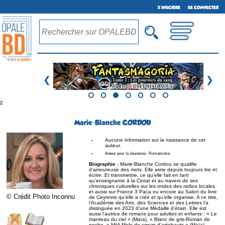
S'INSCRIRE
SE CONNECTER
❮
❯
²
Marie-Blanche CORDOU
Aucune information sur la naissance de cet
auteur.
Auteur pour la Jeunesse , Romancière
Biographie :
Marie-Blanche Cordou se qualifie
d’amoureuse des mots. Elle aime depuis toujours lire et
écrire. Et transmettre, ce qu’elle fait en tant
qu’enseignante à la Ciotat et au travers de ses
chroniques culturelles sur les ondes des radios locales
et aussi sur France 3 Paca ou encore au Salon du livre
© Crédit Photo Inconnu
de Ceyreste qu’elle a créé et qu’elle organise. A ce titre,
l’Académie des Arts, des Sciences et des Lettres l’a
distinguée en 2023 d’une Médaille d’étain. Elle est
aussi l’autrice de romans pour adultes et enfants : « Le
manteau du ciel » (Maïa), « Blanc de gris-Roman de
poche, « Méli-Melo de cœurs d’artichauts » (Maïa).