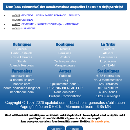
Liste (non exhaustive) des manifestations auquelles l'auteur a déjà participé
en 2026
:
GÉMENOS
-
LE PUY-SAINTE-RÉPARADE
-
MONACO
en 2023
:
GÉMENOS
en 2022
:
CEYRESTE
-
LARDIER-ET-VALENÇA
-
MARIGNANE
en 2021
:
MARIGNANE
Rubriques
Boutiques
La Tribu
Éditorial
Albums
Travaux
Carte Festivals
Fanzines
Ateliers
Carte Libraires
Posters
Conférences
Stands
Cartes-postales
Expositions
Agenda Festivals
Marque-pages
La TEAM
Partenaires
Autres
Statistiques
sceneario.com
Publicité
6135 internautes
la-ribambulle.com
FAQ
4323 manifestations
babelio.com
Qui sommes-nous ?
1259 librairies
belles-dedicaces.blogspot
DEVENIR BIENFAITEUR
81314 auteurs
bedetheque.com
Nous contacter
43127 series
Politique Confidentialité
112382 ouvrages
Copyright © 1997-2026 opalebd.com -
Conditions générales d'utilisation
Page générée en 0.6791s | Mémoire utilisée : 6.85 MB
Nous utilisons des cookies pour améliorer votre expérience. En acceptant, vous acceptez notre
politique de confidentialité et pourrez créer un compte.
Sans accepter, certaines fonctionnalités seront limitées.
En savoir plus
.
Accepter
Refuser