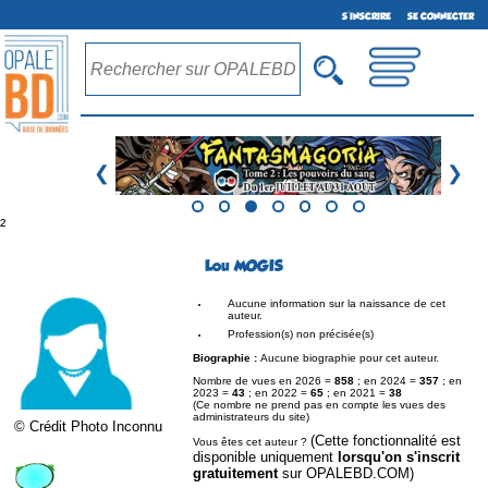
S'INSCRIRE
SE CONNECTER
❮
❯
²
Lou MOGIS
Aucune information sur la naissance de cet
auteur.
Profession(s) non précisée(s)
Biographie :
Aucune biographie pour cet auteur.
Nombre de vues en 2026 =
858
; en 2024 =
357
; en
2023 =
43
; en 2022 =
65
; en 2021 =
38
(Ce nombre ne prend pas en compte les vues des
administrateurs du site)
© Crédit Photo Inconnu
(Cette fonctionnalité est
Vous êtes cet auteur ?
disponible uniquement
lorsqu'on s'inscrit
gratuitement
sur OPALEBD.COM)