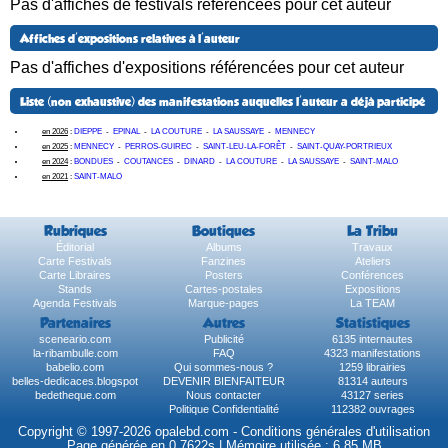
Pas d'affiches de festivals référencées pour cet auteur
Affiches d'expositions relatives à l'auteur
Pas d'affiches d'expositions référencées pour cet auteur
Liste (non exhaustive) des manifestations auquelles l'auteur a déjà participé
en 2026
:
DIEPPE
-
EPINAL
-
LA COUTURE
-
LA SAUSSAYE
-
MENNECY
en 2025
:
MENNECY
-
PERROS-GUIREC
-
SAINT-LEU-LA-FORÊT
-
SAINT-QUAY-PORTRIEUX
en 2024
:
BONDUES
-
COUTANCES
-
DINARD
-
LA COUTURE
-
LA SAUSSAYE
-
SAINT-MALO
en 2021
:
SAINT-MALO
Rubriques
Boutiques
La Tribu
Éditorial
Albums
Travaux
Carte Festivals
Fanzines
Ateliers
Carte Libraires
Posters
Conférences
Stands
Cartes-postales
Expositions
Agenda Festivals
Marque-pages
La TEAM
Partenaires
Autres
Statistiques
sceneario.com
Publicité
6135 internautes
la-ribambulle.com
FAQ
4323 manifestations
babelio.com
Qui sommes-nous ?
1259 librairies
belles-dedicaces.blogspot
DEVENIR BIENFAITEUR
81314 auteurs
bedetheque.com
Nous contacter
43127 series
Politique Confidentialité
112382 ouvrages
Copyright © 1997-2026 opalebd.com -
Conditions générales d'utilisation
Page générée en 0.7622s | Mémoire utilisée : 6.85 MB