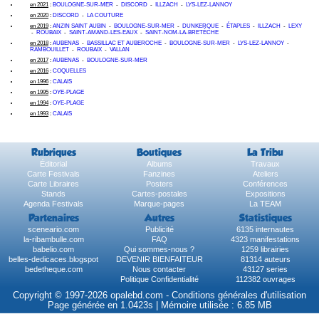
en 2021
:
BOULOGNE-SUR-MER
-
DISCORD
-
ILLZACH
-
LYS-LEZ-LANNOY
en 2020
:
DISCORD
-
LA COUTURE
en 2019
:
ANZIN SAINT AUBIN
-
BOULOGNE-SUR-MER
-
DUNKERQUE
-
ÉTAPLES
-
ILLZACH
-
LEXY
-
ROUBAIX
-
SAINT-AMAND-LES-EAUX
-
SAINT-NOM-LA-BRETÈCHE
en 2018
:
AUBENAS
-
BASSILLAC ET AUBEROCHE
-
BOULOGNE-SUR-MER
-
LYS-LEZ-LANNOY
-
RAMBOUILLET
-
ROUBAIX
-
VALLAN
en 2017
:
AUBENAS
-
BOULOGNE-SUR-MER
en 2016
:
COQUELLES
en 1996
:
CALAIS
en 1995
:
OYE-PLAGE
en 1994
:
OYE-PLAGE
en 1993
:
CALAIS
Rubriques
Boutiques
La Tribu
Éditorial
Albums
Travaux
Carte Festivals
Fanzines
Ateliers
Carte Libraires
Posters
Conférences
Stands
Cartes-postales
Expositions
Agenda Festivals
Marque-pages
La TEAM
Partenaires
Autres
Statistiques
sceneario.com
Publicité
6135 internautes
la-ribambulle.com
FAQ
4323 manifestations
babelio.com
Qui sommes-nous ?
1259 librairies
belles-dedicaces.blogspot
DEVENIR BIENFAITEUR
81314 auteurs
bedetheque.com
Nous contacter
43127 series
Politique Confidentialité
112382 ouvrages
Copyright © 1997-2026 opalebd.com -
Conditions générales d'utilisation
Page générée en 1.0423s | Mémoire utilisée : 6.85 MB