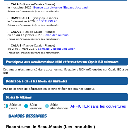
CALAIS
(Pas-de-Calais - France)
le 4 octobre 2026
,
Bourse aux Livres de l'Espace Jacquard
Présent sur l'ensemble des jours de la manifestation.
RAMBOUILLET
(Yvelines - France)
le 5 décembre 2026
,
BÉDÉTHON 78
Présent sur l'ensemble des jours de la manifestation.
CALAIS
(Pas-de-Calais - France)
du 15 au 17 janvier 2027
,
Salon des auteurs
Présent sur l'ensemble des jours de la manifestation.
CALAIS
(Pas-de-Calais - France)
du 2 au 7 mars 2027
,
Semaine Vincent Van Gogh
Présent sur l'ensemble des jours de la manifestation.
Participera aux manifestations NON référencées sur Opale BD suivantes
Cet auteur n'est annoncé dans aucunes manifestations NON référencées sur Opale BD à ce
jour.
Dédicacera dans les librairies suivantes
Pas de séance de dédicaces en librairie référencée pour cet auteur.
Séries & Albums
Série en
Série
Série
AFFICHER sans les couvertures
cours
terminée
abandonnée
BANDES DESSINÉES
Raconte-moi le Beau-Marais (Les innoublis )