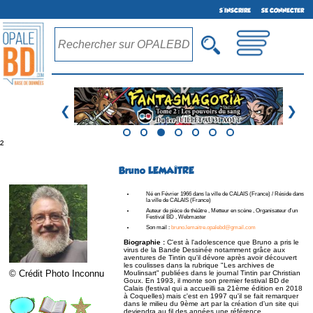
S'INSCRIRE
SE CONNECTER
❮
❯
²
Bruno LEMAÎTRE
Né en Février 1966 dans la ville de CALAIS (France) / Réside dans
la ville de CALAIS (France)
Auteur de pièce de théâtre , Metteur en scène , Organisateur d'un
Festival BD , Webmaster
Son mail :
bruno.lemaitre.opalebd@gmail.com
Biographie :
C'est à l'adolescence que Bruno a pris le
virus de la Bande Dessinée notamment grâce aux
aventures de Tintin qu'il dévore après avoir découvert
les coulisses dans la rubrique "Les archives de
© Crédit Photo Inconnu
Moulinsart" publiées dans le journal Tintin par Christian
Goux. En 1993, il monte son premier festival BD de
Calais (festival qui a accueilli sa 21ème édition en 2018
à Coquelles) mais c'est en 1997 qu'il se fait remarquer
dans le milieu du 9ème art par la création d'un site qui
deviendra au fil des années une référence,