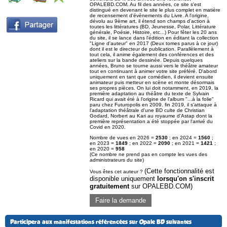
OPALEBD.COM. Au fil des années, ce site s'est
distingué en devenant le site le plus complet en matière
de recensement d'évènements du Livre. A l'origine,
dévolu au 9ème art, il étend son champs d'action à
toutes les littératures (BD, Jeunesse, Polar, Littérature
générale, Poésie, Histoire, etc...) Pour fêter les 20 ans
du site, il se lance dans l'édition en éditant la collection
"Ligne d'auteur" en 2017 (Deux tomes parus à ce jour)
dont il est le directeur de publication. Parallèlement à
tout cela, il anime également des conférences et des
ateliers sur la bande dessinée. Depuis quelques
années, Bruno se tourne aussi vers le théâtre amateur
tout en continuant à animer votre site préféré. D'abord
uniquement en tant que comédien, il devient ensuite
animateur puis metteur en scène et monte désormais
ses propres pièces. On lui doit notamment, en 2019, la
première adaptation au théâtre du texte de Sylvain
Ricard qui avait été à l'origine de l'album "...à la folie"
paru chez Futuropolis en 2009. fin 2019, il s'attaque à
l'adaptation théâtrale d'une BD culte de Christian
Godard, Norbert au Kari au royaume d'Astap dont la
première représentation a été stoppée par l'arrivé du
Covid en 2020.
Nombre de vues en 2026 =
2530
; en 2024 =
1560
;
en 2023 =
1849
; en 2022 =
2090
; en 2021 =
1421
;
en 2020 =
958
(Ce nombre ne prend pas en compte les vues des
administrateurs du site)
(Cette fonctionnalité est
Vous êtes cet auteur ?
disponible uniquement
lorsqu'on s'inscrit
gratuitement
sur OPALEBD.COM)
Faire la demande
Participera aux manifestations référencées sur Opale BD suivantes