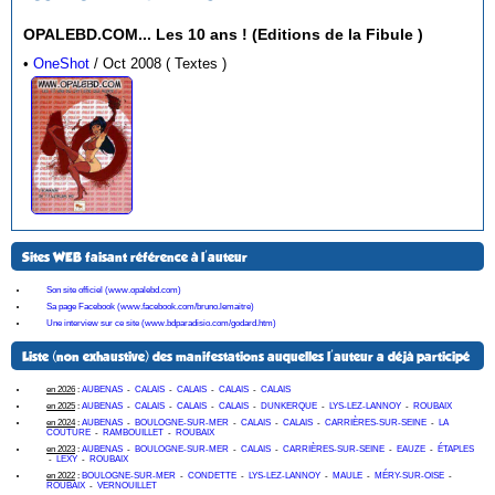
OPALEBD.COM... Les 10 ans ! (Editions de la Fibule )
•
OneShot
/ Oct 2008 ( Textes )
Sites WEB faisant référence à l'auteur
Son site officiel (www.opalebd.com)
Sa page Facebook (www.facebook.com/bruno.lemaitre)
Une interview sur ce site (www.bdparadisio.com/godard.htm)
Liste (non exhaustive) des manifestations auquelles l'auteur a déjà participé
en 2026
:
AUBENAS
-
CALAIS
-
CALAIS
-
CALAIS
-
CALAIS
en 2025
:
AUBENAS
-
CALAIS
-
CALAIS
-
CALAIS
-
DUNKERQUE
-
LYS-LEZ-LANNOY
-
ROUBAIX
en 2024
:
AUBENAS
-
BOULOGNE-SUR-MER
-
CALAIS
-
CALAIS
-
CARRIÈRES-SUR-SEINE
-
LA
COUTURE
-
RAMBOUILLET
-
ROUBAIX
en 2023
:
AUBENAS
-
BOULOGNE-SUR-MER
-
CALAIS
-
CARRIÈRES-SUR-SEINE
-
EAUZE
-
ÉTAPLES
-
LEXY
-
ROUBAIX
en 2022
:
BOULOGNE-SUR-MER
-
CONDETTE
-
LYS-LEZ-LANNOY
-
MAULE
-
MÉRY-SUR-OISE
-
ROUBAIX
-
VERNOUILLET