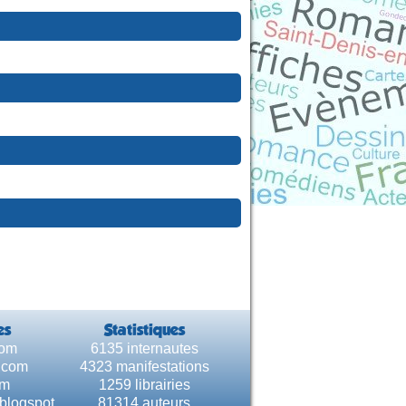
es
Statistiques
com
6135 internautes
e.com
4323 manifestations
om
1259 librairies
.blogspot
81314 auteurs