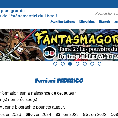
 plus grande
 de l'événementiel du Livre !
Manifestations
Librairies
Stands
A
Ferniani FEDERICO
formation sur la naissance de cet auteur.
n(s) non précisée(s)
Aucune biographie pour cet auteur.
es en 2026 =
666
; en 2024 =
83
; en 2023 =
85
; en 2022 =
108