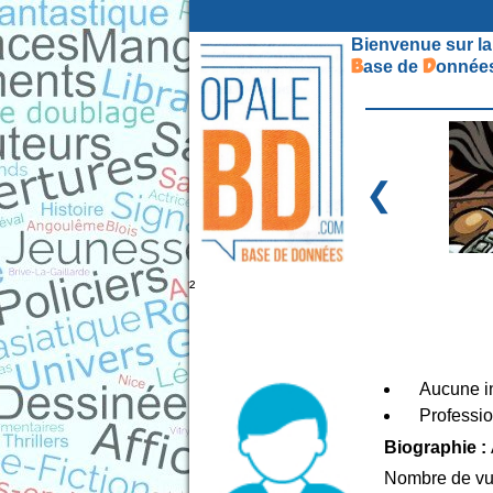
Bienvenue sur la
B
D
ase de
onnées
❮
²
Aucune in
Professio
Biographie :
Nombre de vu