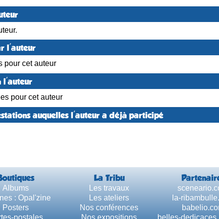
uteur
teur.
r l'auteur
s pour cet auteur
 l'auteur
ées pour cet auteur
stations auquelles l'auteur a déjà participé
Boutiques
La Tribu
Partenair
Albums
Les travaux
sceneario.
nes : Opal'zine
Les ateliers
la-ribambull
Posters
Nos conférences
babelio.c
tes-postales
Nos expositions
belles-dedicaces