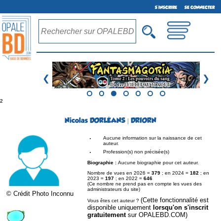
S'INSCRIRE
SE CONNECTER
❮
❯
²
Nicolas DORLÉANS | DRIORN
Aucune information sur la naissance de cet
auteur.
Profession(s) non précisée(s)
Biographie :
Aucune biographie pour cet auteur.
Nombre de vues en 2026 =
379
; en 2024 =
182
; en
2023 =
197
; en 2022 =
646
(Ce nombre ne prend pas en compte les vues des
administrateurs du site)
© Crédit Photo Inconnu
(Cette fonctionnalité est
Vous êtes cet auteur ?
disponible uniquement
lorsqu'on s'inscrit
gratuitement
sur OPALEBD.COM)