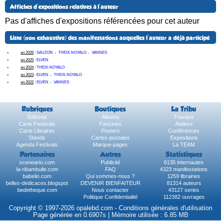
Affiches d'expositions relatives à l'auteur
Pas d'affiches d'expositions référencées pour cet auteur
Liste (non exhaustive) des manifestations auquelles l'auteur a déjà participé
en 2026
:
SAUZON
-
THEIX-NOYALO
-
VANNES
en 2025
:
ELVEN
en 2024
:
THEIX-NOYALO
en 2023
:
ELVEN
-
THEIX-NOYALO
en 2022
:
ELVEN
-
VANNES
Rubriques
Boutiques
La Tribu
Éditorial
Albums
Travaux
Carte Festivals
Fanzines
Ateliers
Carte Libraires
Posters
Conférences
Stands
Cartes-postales
Expositions
Agenda Festivals
Marque-pages
La TEAM
Partenaires
Autres
Statistiques
sceneario.com
Publicité
6135 internautes
la-ribambulle.com
FAQ
4323 manifestations
babelio.com
Qui sommes-nous ?
1259 librairies
belles-dedicaces.blogspot
DEVENIR BIENFAITEUR
81314 auteurs
bedetheque.com
Nous contacter
43127 series
Politique Confidentialité
112382 ouvrages
Copyright © 1997-2026 opalebd.com -
Conditions générales d'utilisation
Page générée en 0.6907s | Mémoire utilisée : 6.85 MB