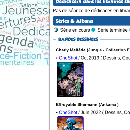
Dédicacera dans les librairies su
Pas de séance de dédicaces en librair
Séries & Albums
Série en cours
Série terminée
BANDES DESSINÉES
Charly Malfède (Jungle - Col
•
OneShot
/ Oct 2019 ( Dessi
Effroyable Shermann (Ankama )
•
OneShot
/ Juin 2022 ( Des