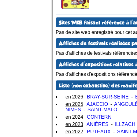
Sites WEB faisant référence à l'a
Pas de site web enregistré pour cet au
Affiches de festivals réalisées pa
Pas d'affiches de festivals référencée
Affiches d'expositions relatives à
Pas d'affiches d'expositions référenc
Liste (non exhaustive) des manife
en 2026
:
BRAY-SUR-SEINE
-
en 2025
:
AJACCIO
-
ANGOUL
NIMES
-
SAINT-MALO
en 2024
:
CONTERN
en 2023
:
ANIÈRES
-
ILLZACH
en 2022
:
PUTEAUX
-
SAINT-