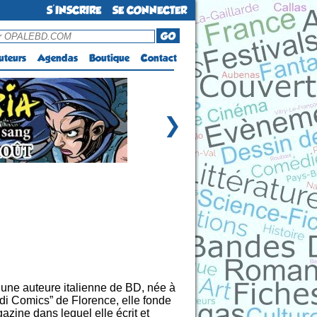
S'INSCRIRE
SE CONNECTER
GO
uteurs
Agendas
Boutique
Contact
❯
 une auteure italienne de BD, née à
di Comics” de Florence, elle fonde
azine dans lequel elle écrit et