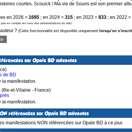
stoires courtes. Scouick ! Ma vie de Souris est son premier album.
es en 2026 =
1695
; en 2024 =
315
; en 2023 =
833
; en 2022 =
pas en compte les vues des administrateurs du site)
 auteur ?
(Cette fonctionnalité est disponible uniquement
lorsqu'on s'inscri
de
éférencées sur Opale BD suivantes
ce)
es de BD
 la manifestation.
E
(Ille-et-Vilaine - France)
 prés
 la manifestation.
NON référencées sur Opale BD suivantes
es manifestations NON référencées sur Opale BD à ce jour.