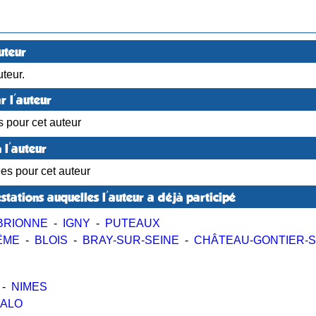
uteur
teur.
r l'auteur
s pour cet auteur
 l'auteur
ées pour cet auteur
stations auquelles l'auteur a déjà participé
BRIONNE
-
IGNY
-
PUTEAUX
ÊME
-
BLOIS
-
BRAY-SUR-SEINE
-
CHÂTEAU-GONTIER-
-
NIMES
MALO