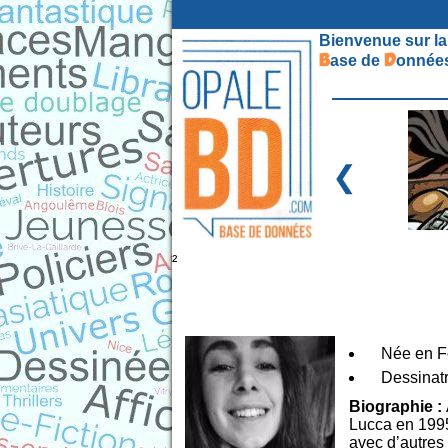
Bienvenue sur la
B
D
ase de
onnées
❮
²
Née en Fé
Dessinat
Biographie :
Lucca en 1995
avec d’autres 