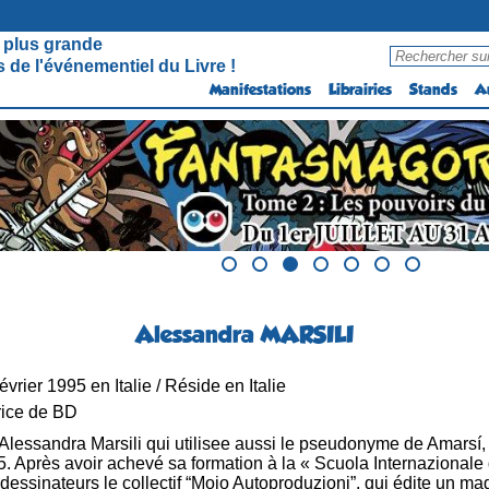
 plus grande
 de l'événementiel du Livre !
Manifestations
Librairies
Stands
A
Alessandra MARSILI
vrier 1995 en Italie / Réside en Italie
rice de BD
Alessandra Marsili qui utilisee aussi le pseudonyme de Amarsí,
. Après avoir achevé sa formation à la « Scuola Internazionale 
dessinateurs le collectif “Mojo Autoproduzioni”, qui édite un mag