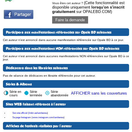
(Cette fonctionnalité est
Vous êtes cet auteur ?
disponible uniquement
lorsqu'on s'inscrit
gratuitement
sur OPALEBD.COM)
Faire la demande
Participera aux manifestations référencées sur Opale BD suivantes
Cet auteur n'est annoncé dans aucune manifestation référencée sur Opale BD à ce jour.
Participera aux manifestations NON référencées sur Opale BD suivantes
Cet auteur n'est annoncé dans aucunes manifestations NON référencées sur Opale BD à ce
jour.
Dédicacera dans les librairies suivantes
Pas de séance de dédicaces en librairie référencée pour cet auteur.
Séries & Albums
Série en
Série
Série
AFFICHER sans les couvertures
cours
terminée
abandonnée
Sites WEB faisant référence à l'auteur
Son site officiel (linktr.ee/iambenou)
Sa page Instagram (www.instagram.com/iambenou)
Affiches de festivals réalisées par l'auteur