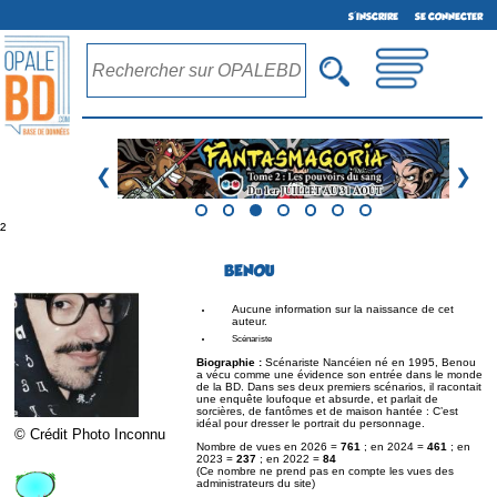
S'INSCRIRE
SE CONNECTER
❮
❯
²
BENOU
Aucune information sur la naissance de cet
auteur.
Scénariste
Biographie :
Scénariste Nancéien né en 1995, Benou
a vécu comme une évidence son entrée dans le monde
de la BD. Dans ses deux premiers scénarios, il racontait
une enquête loufoque et absurde, et parlait de
sorcières, de fantômes et de maison hantée : C’est
idéal pour dresser le portrait du personnage.
© Crédit Photo Inconnu
Nombre de vues en 2026 =
761
; en 2024 =
461
; en
2023 =
237
; en 2022 =
84
(Ce nombre ne prend pas en compte les vues des
administrateurs du site)