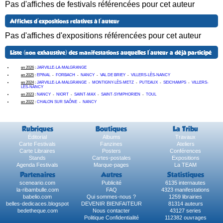
Pas d'affiches de festivals référencées pour cet auteur
Affiches d'expositions relatives à l'auteur
Pas d'affiches d'expositions référencées pour cet auteur
Liste (non exhaustive) des manifestations auquelles l'auteur a déjà participé
en 2026
:
JARVILLE-LA-MALGRANGE
en 2025
:
EPINAL
-
FORBACH
-
NANCY
-
VAL DE BRIEY
-
VILLERS-LÈS-NANCY
en 2024
:
JARVILLE-LA-MALGRANGE
-
MONTIGNY-LÈS-METZ
-
PUTEAUX
-
SEICHAMPS
-
VILLERS-
LÈS-NANCY
en 2023
:
NANCY
-
NIORT
-
SAINT-MAX
-
SAINT-SYMPHORIEN
-
TOUL
en 2022
:
CHALON SUR SAÔNE
-
NANCY
Rubriques
Boutiques
La Tribu
Éditorial
Albums
Travaux
Carte Festivals
Fanzines
Ateliers
Carte Libraires
Posters
Conférences
Stands
Cartes-postales
Expositions
Agenda Festivals
Marque-pages
La TEAM
Partenaires
Autres
Statistiques
sceneario.com
Publicité
6135 internautes
la-ribambulle.com
FAQ
4323 manifestations
babelio.com
Qui sommes-nous ?
1259 librairies
belles-dedicaces.blogspot
DEVENIR BIENFAITEUR
81314 auteurs
bedetheque.com
Nous contacter
43127 series
Politique Confidentialité
112382 ouvrages