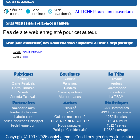
Séries & Albums
Série en
Série
Série
AFFICHER sans les couvertures
cours
terminée
abandonnée
Sites WEB faisant référence à l'auteur
Pas de site web enregistré pour cet auteur.
Liste (non exhaustive) des manifestations auquelles l'auteur a déjà participé
en 2024
:
SAINT-ETIENNE
en 2022
:
LILLE
Rubriques
Boutiques
La Tribu
Éditorial
Albums
Travaux
Carte Festivals
Fanzines
Ateliers
Carte Libraires
Posters
Conférences
Stands
Cartes-postales
Expositions
Agenda Festivals
Marque-pages
La TEAM
Partenaires
Autres
Statistiques
sceneario.com
Publicité
6135 internautes
la-ribambulle.com
FAQ
4323 manifestations
babelio.com
Qui sommes-nous ?
1259 librairies
belles-dedicaces.blogspot
DEVENIR BIENFAITEUR
81314 auteurs
bedetheque.com
Nous contacter
43127 series
Politique Confidentialité
112382 ouvrages
Copyright © 1997-2026 opalebd.com -
Conditions générales d'utilisation