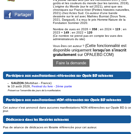
goûts et les couleurs du monde (sur les tannins, 2019),
L’origine du Monde (sur le sol 2021), ainsi que ses
chroniques sur France-Inter (Petites histoires naturelles,
2021) chez Actes Sud. Co-auteur d’une bande
dessinée sur le sol avec Mathieu Burniat (Sous Terre,
2021, Dargaud), il a reçu le prix Homme-Nature de la
Fondation Sommer 2020.
Nombre de vues en 2026 =
358
; en 2024 =
119
; en
2023 =
149
; en 2022 =
120
(Ce nombre ne prend pas en compte les vues des
administrateurs du site)
(Cette fonctionnalité est
Vous êtes cet auteur ?
disponible uniquement
lorsqu'on s'inscrit
gratuitement
sur OPALEBD.COM)
Faire la demande
Participera aux manifestations référencées sur Opale BD suivantes
SAUZON
(Morbihan - France)
le 10 août 2026
,
Festival du livre - 2ème partie
Présent sur l'ensemble des jours de la manifestation.
Participera aux manifestations NON référencées sur Opale BD suivantes
Cet auteur n'est annoncé dans aucunes manifestations NON référencées sur Opale BD à ce
jour.
Dédicacera dans les librairies suivantes
Pas de séance de dédicaces en librairie référencée pour cet auteur.