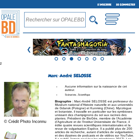
S'INSCRIRE
SE CONNECTER
❮
❯
²
Marc-André SELOSSE
Aucune information sur la naissance de cet
auteur.
Scénariste , Scientifique
Biographie :
Marc-André SELOSSE est professeur du
Muséum national d’Histoire naturelle et aux universités
de Gdansk (Pologne) et Kunming (Chine). Mycologue
et botaniste, il travaille en particulier sur les symbioses
unissant des champignons du sol aux racines des
plantes. Président de BioGée, membre de l’Académie
© Crédit Photo Inconnu
d’Agriculture et de l’Institut Universitaire de France, il
édite quatre revues scientifiques internationales et la
revue de vulgarisation Espèce. Il a publié plus de 200
articles de recherche, autant d’articles de vulgarisation,
et des dizaines de podcasts et de vidéos sur YouTube.
Il a publié Jamais seul (sur les microbiotes 2017), Les