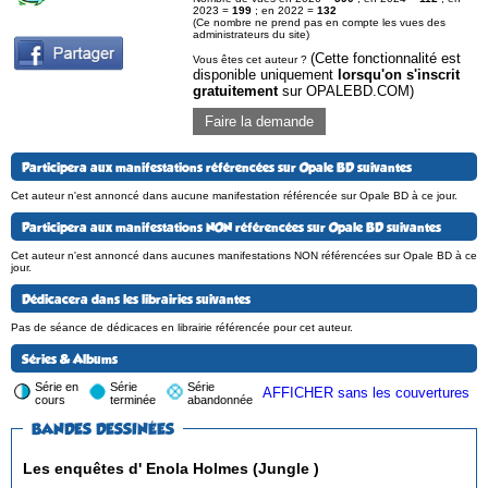
2023 =
199
; en 2022 =
132
(Ce nombre ne prend pas en compte les vues des
administrateurs du site)
(Cette fonctionnalité est
Vous êtes cet auteur ?
disponible uniquement
lorsqu'on s'inscrit
gratuitement
sur OPALEBD.COM)
Faire la demande
Participera aux manifestations référencées sur Opale BD suivantes
Cet auteur n'est annoncé dans aucune manifestation référencée sur Opale BD à ce jour.
Participera aux manifestations NON référencées sur Opale BD suivantes
Cet auteur n'est annoncé dans aucunes manifestations NON référencées sur Opale BD à ce
jour.
Dédicacera dans les librairies suivantes
Pas de séance de dédicaces en librairie référencée pour cet auteur.
Séries & Albums
Série en
Série
Série
AFFICHER sans les couvertures
cours
terminée
abandonnée
BANDES DESSINÉES
Les enquêtes d' Enola Holmes (Jungle )