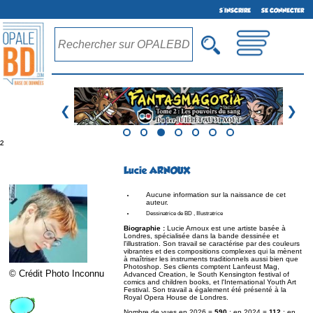
S'INSCRIRE
SE CONNECTER
❮
❯
²
Lucie ARNOUX
Aucune information sur la naissance de cet
auteur.
Dessinatrice de BD , Illustratrice
Biographie :
Lucie Arnoux est une artiste basée à
Londres, spécialisée dans la bande dessinée et
l'illustration. Son travail se caractérise par des couleurs
vibrantes et des compositions complexes qui la mènent
à maîtriser les instruments traditionnels aussi bien que
Photoshop. Ses clients comptent Lanfeust Mag,
© Crédit Photo Inconnu
Advanced Creation, le South Kensington festival of
comics and children books, et l'International Youth Art
Festival. Son travail a également été présenté à la
Royal Opera House de Londres.
Nombre de vues en 2026 =
590
; en 2024 =
112
; en