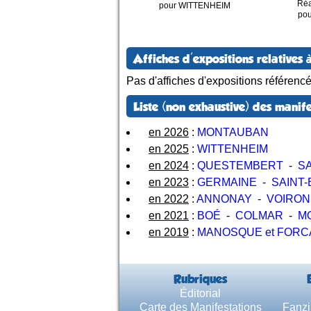
Réa
pour WITTENHEIM
po
Affiches d'expositions relatives à
Pas d'affiches d'expositions référenc
Liste (non exhaustive) des manife
en 2026
:
MONTAUBAN
en 2025
:
WITTENHEIM
en 2024
:
QUESTEMBERT
-
SA
en 2023
:
GERMAINE
-
SAINT-
en 2022
:
ANNONAY
-
VOIRON
en 2021
:
BOÉ
-
COLMAR
-
M
en 2019
:
MANOSQUE et FORC
Rubriques
Éditorial
Carte des Manifestations
Fanzi