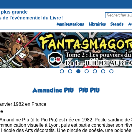
 plus grande
 de l'événementiel du Livre !
Manifestations
Librairies
Stands
A
Amandine PIU | PIU PIU
anvier 1982 en France
ce
Amandine Piu (dite Piu Piu) est née en 1982. Petite sardine de 
unication visuelle à Lyon, puis est partie concrétiser son rêve à
 à l’école des Arts décoratifs. Une pincée de poésie, une poigné