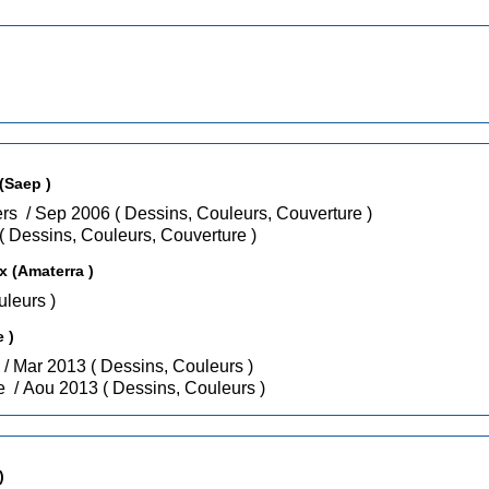
La Classe de Madame Aimée Manger (Saep )
• Tome 1 : Le lait et les produits laitiers / Sep 2006 ( Dessins, Couleurs, Couverture )
• Tome 2 : Les céréales / Sep 2006 ( Dessins, Couleurs, Couverture )
 (Amaterra )
sins, Couleurs )
 )
• Tome 1 : Sur la route des couleurs / Mar 2013 ( Dessins, Couleurs )
• Tome 2 : Sur la route de la musique / Aou 2013 ( Dessins, Couleurs )
)