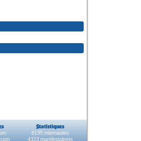
es
Statistiques
com
6135 internautes
e.com
4323 manifestations