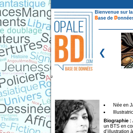
Bienvenue sur la
B
D
ase de
onnées
❮
²
Née en J
Illustratri
Biographie :
un BTS en comm
d’illustration