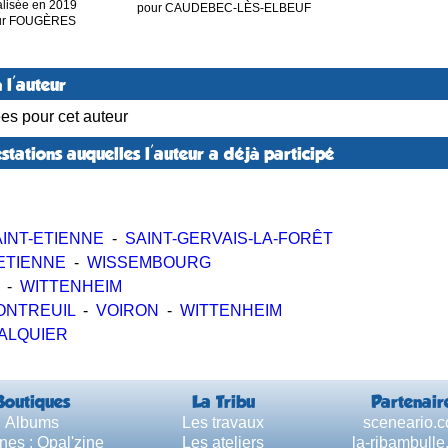
lisée en 2019
pour CAUDEBEC-LÈS-ELBEUF
ur FOUGÈRES
 l'auteur
ées pour cet auteur
stations auquelles l'auteur a déjà participé
INT-ETIENNE
-
SAINT-GERVAIS-LA-FORÊT
ETIENNE
-
WISSEMBOURG
-
WITTENHEIM
ONTREUIL
-
VOIRON
-
WITTENHEIM
ALQUIER
Boutiques
La Tribu
Partenair
Albums
Les travaux
sceneario.
nes : Opal'zine
Les ateliers
la-ribambull