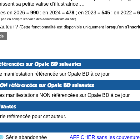
ssent sa petite valise d’illustratrice….
es en 2026 =
990
; en 2024 =
478
; en 2023 =
545
; en 2022 =
6
pas en compte les vues des administrateurs du site)
 auteur ?
(Cette fonctionnalité est disponible uniquement
lorsqu'on s'inscri
de
éférencées sur Opale BD suivantes
 manifestation référencée sur Opale BD à ce jour.
NON référencées sur Opale BD suivantes
es manifestations NON référencées sur Opale BD à ce jour.
ivantes
ie référencée pour cet auteur.
Série abandonnée
AFFICHER sans les couverture