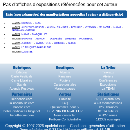
Pas d'affiches d'expositions référencées pour cet auteur
Liste (non exhaustive) des manifestations auquelles l'auteur a déjà participé
en 2026
:
BAPAUME
-
LENS
en 2025
:
AUCHY-LÈS-HESDIN
-
AUCHY-LES-MINES
-
BETHUNE
-
CYSOING
-
JEUMONT
-
MAING
-
NOYELLES-GODAULT
en 2024
:
MAING
-
MARQUILLIES
en 2023
:
BAPAUME
-
JEUMONT
-
LA BASSÉE
-
LUMBRES
-
MONTREUIL
en 2022
:
JEUMONT
-
LA COUTURE
-
LUMBRES
-
SECLIN
en 2021
:
LE TOUQUET-PARIS-PLAGE
en 2020
:
LUMBRES
Rubriques
Boutiques
La Tribu
Éditorial
Albums
Travaux
Carte Festivals
Fanzines
Ateliers
Carte Libraires
Posters
Conférences
Stands
Cartes-postales
Expositions
Agenda Festivals
Marque-pages
La TEAM
Partenaires
Autres
Statistiques
sceneario.com
Publicité
6135 internautes
la-ribambulle.com
FAQ
4323 manifestations
babelio.com
Qui sommes-nous ?
1259 librairies
belles-dedicaces.blogspot
DEVENIR BIENFAITEUR
81314 auteurs
bedetheque.com
Nous contacter
43127 series
Politique Confidentialité
112382 ouvrages
Copyright © 1997-2026 opalebd.com -
Conditions générales d'utilisation
Page générée en 0.7311s | Mémoire utilisée : 6.85 MB