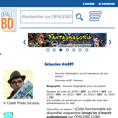
S'INSCRIRE
SE CONNECTER
❮
❯
²
Sébastien NAERT
Aucune information sur la naissance de cet
auteur.
Dessinateur de BD , Illustrateur
Biographie :
Aucune biographie pour cet auteur.
Nombre de vues en 2026 =
809
; en 2024 =
403
; en
2023 =
563
; en 2022 =
497
; en 2021 =
283
; en 2020
=
151
(Ce nombre ne prend pas en compte les vues des
© Crédit Photo Inconnu
administrateurs du site)
(Cette fonctionnalité est
Vous êtes cet auteur ?
disponible uniquement
lorsqu'on s'inscrit
gratuitement
sur OPALEBD.COM)