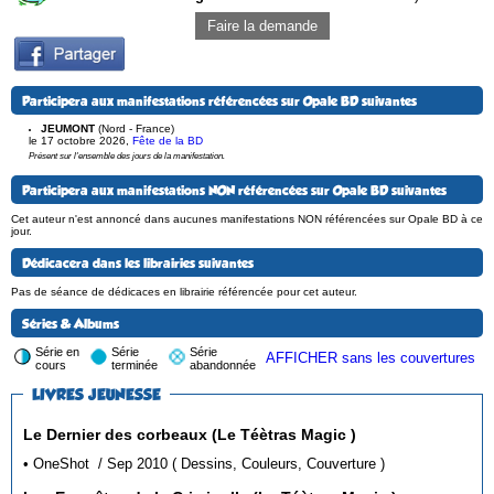
Faire la demande
Participera aux manifestations référencées sur Opale BD suivantes
JEUMONT
(Nord - France)
le 17 octobre 2026
,
Fête de la BD
Présent sur l'ensemble des jours de la manifestation.
Participera aux manifestations NON référencées sur Opale BD suivantes
Cet auteur n'est annoncé dans aucunes manifestations NON référencées sur Opale BD à ce
jour.
Dédicacera dans les librairies suivantes
Pas de séance de dédicaces en librairie référencée pour cet auteur.
Séries & Albums
Série en
Série
Série
AFFICHER sans les couvertures
cours
terminée
abandonnée
LIVRES JEUNESSE
Le Dernier des corbeaux (Le Téètras Magic )
• OneShot / Sep 2010 ( Dessins, Couleurs, Couverture )