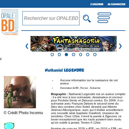
S'INSCRIRE
SE CONNECTER
❮
❯
²
Nathaniel LEGENDRE
Aucune information sur la naissance de cet
auteur.
Dessinateur de BD , Encreur , Scénariste
Biographie :
Nathaniel Legendre est un auteur complet
: il a été tour à tour scénariste, dessinateur et encreur
pour Pockets Semic et Delcourt comics. En 2008, il co-
scénarise avec François Debois le second tome du
Dieu des cendres chez Soleil, dessiné par Alberto
Jimenez Alburquerque, avec qui il réalise actuellement
© Crédit Photo Inconnu
une nouvelle série baptisée Crawford, chasseur de
sorcières. Chez 12bis, il rend la parole à Zigeuner, ce
boxer exceptionnel que les nazis auraient bien voulu
qu'on oublie à jamais. Textes © 12bis
Nombre de vues en 2026 =
472
; en 2024 =
170
; en