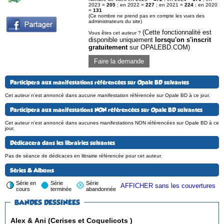
2023 =
205
; en 2022 =
227
; en 2021 =
224
; en 2020
=
131
(Ce nombre ne prend pas en compte les vues des
administrateurs du site)
(Cette fonctionnalité est
Vous êtes cet auteur ?
disponible uniquement
lorsqu'on s'inscrit
gratuitement
sur OPALEBD.COM)
Faire la demande
Participera aux manifestations référencées sur Opale BD suivantes
Cet auteur n'est annoncé dans aucune manifestation référencée sur Opale BD à ce jour.
Participera aux manifestations NON référencées sur Opale BD suivantes
Cet auteur n'est annoncé dans aucunes manifestations NON référencées sur Opale BD à ce
jour.
Dédicacera dans les librairies suivantes
Pas de séance de dédicaces en librairie référencée pour cet auteur.
Séries & Albums
Série en
Série
Série
AFFICHER sans les couvertures
cours
terminée
abandonnée
BANDES DESSINÉES
Alex & Ani (Cerises et Coquelicots )