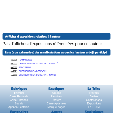
Affiches d'expositions relatives à l'auteur
Pas d'affiches d'expositions référencées pour cet auteur
Liste (non exhaustive) des manifestations auquelles l'auteur a déjà participé
en 2026
:
FLAMANVILLE
en 2023
:
CHERBOURG-EN-COTENTIN
-
SAINT-LÔ
en 2022
:
SAINT-MALO
en 2021
:
CHERBOURG-EN-COTENTIN
en 2019
:
CHERBOURG-EN-COTENTIN
-
NANCY
Rubriques
Boutiques
La Tribu
Éditorial
Albums
Travaux
Carte Festivals
Fanzines
Ateliers
Carte Libraires
Posters
Conférences
Stands
Cartes-postales
Expositions
Agenda Festivals
Marque-pages
La TEAM
Partenaires
Autres
Statistiques