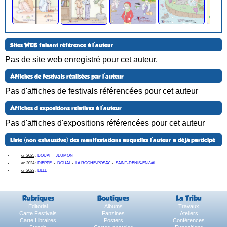
Sites WEB faisant référence à l'auteur
Pas de site web enregistré pour cet auteur.
Affiches de festivals réalisées par l'auteur
Pas d'affiches de festivals référencées pour cet auteur
Affiches d'expositions relatives à l'auteur
Pas d'affiches d'expositions référencées pour cet auteur
Liste (non exhaustive) des manifestations auquelles l'auteur a déjà participé
en 2025
:
DOUAI
-
JEUMONT
en 2024
:
DIEPPE
-
DOUAI
-
LA ROCHE-POSAY
-
SAINT-DENIS-EN-VAL
en 2023
:
LILLE
Rubriques
Boutiques
La Tribu
Éditorial
Albums
Travaux
Carte Festivals
Fanzines
Ateliers
Carte Libraires
Posters
Conférences