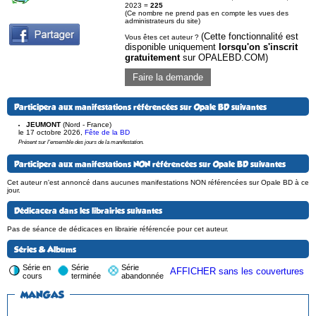
2023 =
225
(Ce nombre ne prend pas en compte les vues des
administrateurs du site)
(Cette fonctionnalité est
Vous êtes cet auteur ?
disponible uniquement
lorsqu'on s'inscrit
gratuitement
sur OPALEBD.COM)
Faire la demande
Participera aux manifestations référencées sur Opale BD suivantes
JEUMONT
(Nord - France)
le 17 octobre 2026
,
Fête de la BD
Présent sur l'ensemble des jours de la manifestation.
Participera aux manifestations NON référencées sur Opale BD suivantes
Cet auteur n'est annoncé dans aucunes manifestations NON référencées sur Opale BD à ce
jour.
Dédicacera dans les librairies suivantes
Pas de séance de dédicaces en librairie référencée pour cet auteur.
Séries & Albums
Série en
Série
Série
AFFICHER sans les couvertures
cours
terminée
abandonnée
MANGAS