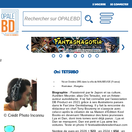
S'INSCRIRE
SE CONNECTER
❮
❯
²
Oni TETSUBO
Né en Octobre 1991 dans la ville de MAUBEUGE (France)
Illustrateur , Mangaka
Biographie :
Passionné par le Japon et sa culture,
Aurélien Meunier, alias Oni Tetsubo, est un Artiste-
auteur autodidacte. Il se fait connaître par l’association
DB Product en 2021 grâce à ses illustrations parues
dans le Fan’zine Genkidamag. Il y fait la rencontre du
rédacteur en chef Tony Boutemy et s’associe avec
celui-ci après la création de sa Maison d’Édition Kool
© Crédit Photo Inconnu
Books en devenant l’illustrateur des livres jeunesses
Lya et Dan, dont trois tomes sont déjà parus : Lya et
Dan se manquent, Dan est petit et Lya aime les
voitures. Texte et photo © festivaldeslivresdenhaut.com
Nombre de vues en 2026 =
523
; en 2024 =
654
; en