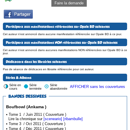
Faire la demande
Participera aux manifestations référencées sur Opale BD suivantes
Cet auteur n'est annoncé dans aucune manifestation référencée sur Opale BD à ce jour.
Participera aux manifestations NON référencées sur Opale BD suivantes
Cet auteur n'est annoncé dans aucunes manifestations NON référencées sur Opale BD à ce
jour.
Dédicacera dans les librairies suivantes
Pas de séance de dédicaces en librairie référencée pour cet auteur.
Séries & Albums
Série en
Série
Série
AFFICHER sans les couvertures
cours
terminée
abandonnée
BANDES DESSINÉES
Boufbowl (Ankama )
• Tome 1 / Juin 2011 ( Couverture )
Lire la chronique sur
[sceneario]
[ribambulle]
• Tome 3 / Oct 2011 ( Couverture )
• Tome 4 / Déc 2011 ( Couverture )