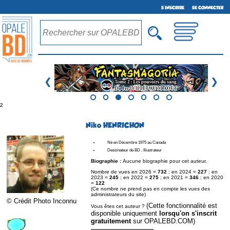
S'INSCRIRE
SE CONNECTER
❮
❯
²
Niko HENRICHON
Né en Décembre 1975 au Canada
Dessinateur de BD , Illustrateur
Biographie :
Aucune biographie pour cet auteur.
Nombre de vues en 2026 =
732
; en 2024 =
227
; en
2023 =
245
; en 2022 =
275
; en 2021 =
346
; en 2020
=
122
(Ce nombre ne prend pas en compte les vues des
administrateurs du site)
© Crédit Photo Inconnu
(Cette fonctionnalité est
Vous êtes cet auteur ?
disponible uniquement
lorsqu'on s'inscrit
gratuitement
sur OPALEBD.COM)