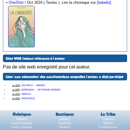
•
OneShot
/ Oct 2024 ( Textes )
Lire la chronique sur
[babelio]
Sites WEB faisant référence à l'auteur
Pas de site web enregistré pour cet auteur.
Liste (non exhaustive) des manifestations auquelles l'auteur a déjà participé
en 2026
:
LES PIEUX
-
VANNES
en 2025
:
BORDEAUX
-
HETTANGE-GRANDE
en 2024
:
PARIS 07
en 2023
:
MONTREUIL
Rubriques
Boutiques
La Tribu
Éditorial
Albums
Travaux
Carte Festivals
Fanzines
Ateliers
Carte Libraires
Posters
Conférences