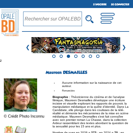
S'INSCRIRE
SE CONNECTER
❮
❯
²
Maureen DESMAILLES
Aucune information sur la naissance de cet
auteur.
Romancière
Biographie :
Théoricienne du cinéma et de l’analyse
filmique, Maureen Desmailles développe une écriture
incisive et visuelle explorant les rapports de pouvoir, la
manipulation médiatique et la quête d’identité. Dans La
Candidate, elle plonge dans les coulisses de la télé-
réalité et démonte les mécanismes de la mise en scène
© Crédit Photo Inconnu
médiatique. Maureen Desmailles s'est fait connaître
avec son premier roman La Chasse, dans la collection
Ardeur rassemblant des textes abordant la question de
la sexualité pour les 15 ans et plus.
Nombre de vues en 2026 =
273
; en 2024 =
70
; en