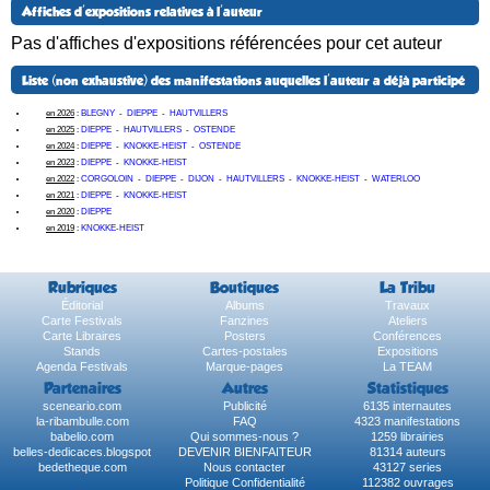
Affiches d'expositions relatives à l'auteur
Pas d'affiches d'expositions référencées pour cet auteur
Liste (non exhaustive) des manifestations auquelles l'auteur a déjà participé
en 2026
:
BLEGNY
-
DIEPPE
-
HAUTVILLERS
en 2025
:
DIEPPE
-
HAUTVILLERS
-
OSTENDE
en 2024
:
DIEPPE
-
KNOKKE-HEIST
-
OSTENDE
en 2023
:
DIEPPE
-
KNOKKE-HEIST
en 2022
:
CORGOLOIN
-
DIEPPE
-
DIJON
-
HAUTVILLERS
-
KNOKKE-HEIST
-
WATERLOO
en 2021
:
DIEPPE
-
KNOKKE-HEIST
en 2020
:
DIEPPE
en 2019
:
KNOKKE-HEIST
Rubriques
Boutiques
La Tribu
Éditorial
Albums
Travaux
Carte Festivals
Fanzines
Ateliers
Carte Libraires
Posters
Conférences
Stands
Cartes-postales
Expositions
Agenda Festivals
Marque-pages
La TEAM
Partenaires
Autres
Statistiques
sceneario.com
Publicité
6135 internautes
la-ribambulle.com
FAQ
4323 manifestations
babelio.com
Qui sommes-nous ?
1259 librairies
belles-dedicaces.blogspot
DEVENIR BIENFAITEUR
81314 auteurs
bedetheque.com
Nous contacter
43127 series
Politique Confidentialité
112382 ouvrages