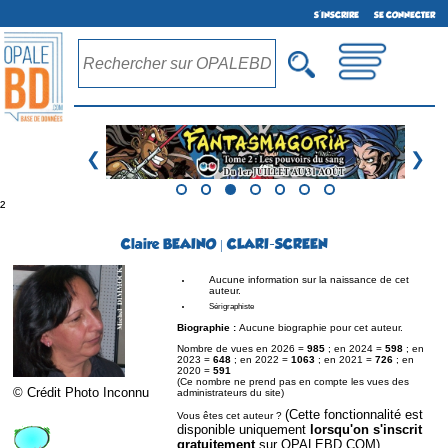
S'INSCRIRE
SE CONNECTER
❮
❯
²
Claire BEAINO | CLARI-SCREEN
Aucune information sur la naissance de cet
auteur.
Sérigraphiste
Biographie :
Aucune biographie pour cet auteur.
Nombre de vues en 2026 =
985
; en 2024 =
598
; en
2023 =
648
; en 2022 =
1063
; en 2021 =
726
; en
2020 =
591
(Ce nombre ne prend pas en compte les vues des
© Crédit Photo Inconnu
administrateurs du site)
(Cette fonctionnalité est
Vous êtes cet auteur ?
disponible uniquement
lorsqu'on s'inscrit
gratuitement
sur OPALEBD.COM)