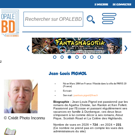
S'INSCRIRE
SE CONNECTER
❮
❯
²
Jean-Louis PIGNOL
Né en Mars 1964 en France / Réside dans la ville de PARIS 19
(France)
Ecrivain
Son mail :
jeanlouis.pignol@free.fr
Biographie :
Jean-Louis Pignol est passionné par les
romans de Agatha Christie, Ian Rankin et Ken Follett.
Passionné par l'Ecosse et passant régulièrement ses
vacances en famille à Dunkerque, ces deux lieux
s'imposent à lui comme décor à ses romans, Atout
© Crédit Photo Inconnu
Pique, Scottish Road et La Colère des Highlands.
Nombre de vues en 2026 =
724
; en 2024 =
231
(Ce nombre ne prend pas en compte les vues des
administrateurs du site)