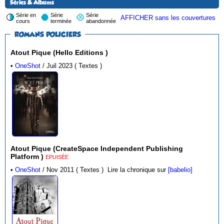
Séries & Albums
Série en
Série
Série
AFFICHER sans les couvertures
cours
terminée
abandonnée
ROMANS POLICIERS
Atout Pique (Hello Editions )
•
OneShot
/ Juil 2023 ( Textes )
Atout Pique (CreateSpace Independent Publishing
Platform )
EPUISÉE
•
OneShot
/ Nov 2011 ( Textes )
Lire la chronique sur
[babelio]