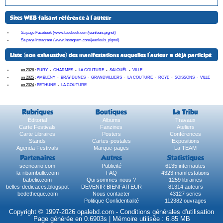
Sites WEB faisant référence à l'auteur
Sa page Facebook (www.facebook.com/jeanlouis.pignol)
Sa page Instagram (www.instagram.com/jeanlouis_pignol)
Liste (non exhaustive) des manifestations auquelles l'auteur a déjà participé
en 2026
:
BURY
-
CHARMES
-
LA COUTURE
-
SALOUËL
-
VILLE
en 2025
:
AMBLENY
-
BRAY-DUNES
-
GRANDVILLIERS
-
LA COUTURE
-
ROYE
-
SOISSONS
-
VILLE
en 2024
:
BETHUNE
-
LA COUTURE
Rubriques
Boutiques
La Tribu
Éditorial
Albums
Travaux
Carte Festivals
Fanzines
Ateliers
Carte Libraires
Posters
Conférences
Stands
Cartes-postales
Expositions
Agenda Festivals
Marque-pages
La TEAM
Partenaires
Autres
Statistiques
sceneario.com
Publicité
6135 internautes
la-ribambulle.com
FAQ
4323 manifestations
babelio.com
Qui sommes-nous ?
1259 librairies
belles-dedicaces.blogspot
DEVENIR BIENFAITEUR
81314 auteurs
bedetheque.com
Nous contacter
43127 series
Politique Confidentialité
112382 ouvrages
Copyright © 1997-2026 opalebd.com -
Conditions générales d'utilisation
Page générée en 0.6903s | Mémoire utilisée : 6.85 MB