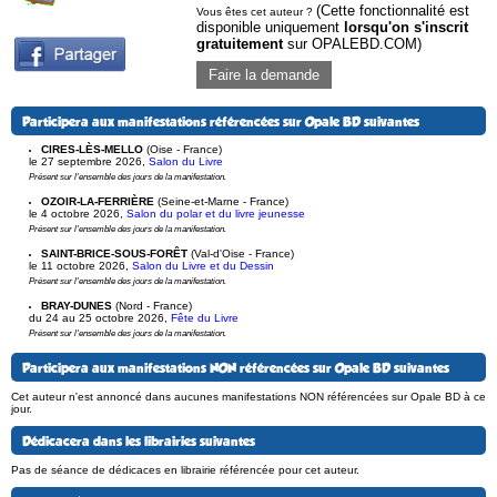
(Cette fonctionnalité est
Vous êtes cet auteur ?
disponible uniquement
lorsqu'on s'inscrit
gratuitement
sur OPALEBD.COM)
Faire la demande
Participera aux manifestations référencées sur Opale BD suivantes
CIRES-LÈS-MELLO
(Oise - France)
le 27 septembre 2026
,
Salon du Livre
Présent sur l'ensemble des jours de la manifestation.
OZOIR-LA-FERRIÈRE
(Seine-et-Marne - France)
le 4 octobre 2026
,
Salon du polar et du livre jeunesse
Présent sur l'ensemble des jours de la manifestation.
SAINT-BRICE-SOUS-FORÊT
(Val-d'Oise - France)
le 11 octobre 2026
,
Salon du Livre et du Dessin
Présent sur l'ensemble des jours de la manifestation.
BRAY-DUNES
(Nord - France)
du 24 au 25 octobre 2026
,
Fête du Livre
Présent sur l'ensemble des jours de la manifestation.
Participera aux manifestations NON référencées sur Opale BD suivantes
Cet auteur n'est annoncé dans aucunes manifestations NON référencées sur Opale BD à ce
jour.
Dédicacera dans les librairies suivantes
Pas de séance de dédicaces en librairie référencée pour cet auteur.