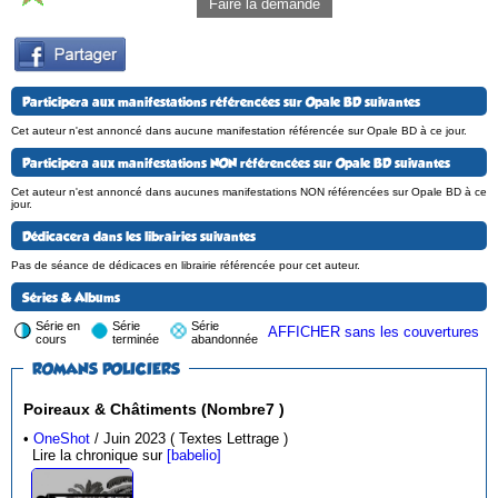
Faire la demande
Participera aux manifestations référencées sur Opale BD suivantes
Cet auteur n'est annoncé dans aucune manifestation référencée sur Opale BD à ce jour.
Participera aux manifestations NON référencées sur Opale BD suivantes
Cet auteur n'est annoncé dans aucunes manifestations NON référencées sur Opale BD à ce
jour.
Dédicacera dans les librairies suivantes
Pas de séance de dédicaces en librairie référencée pour cet auteur.
Séries & Albums
Série en
Série
Série
AFFICHER sans les couvertures
cours
terminée
abandonnée
ROMANS POLICIERS
Poireaux & Châtiments (Nombre7 )
•
OneShot
/ Juin 2023 ( Textes Lettrage )
Lire la chronique sur
[babelio]