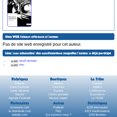
Sites WEB faisant référence à l'auteur
Pas de site web enregistré pour cet auteur.
Liste (non exhaustive) des manifestations auquelles l'auteur a déjà participé
en 2025
:
SAUZÉ-VAUSSAIS
en 2024
:
IGNY
Rubriques
Boutiques
La Tribu
Éditorial
Albums
Travaux
Carte Festivals
Fanzines
Ateliers
Carte Libraires
Posters
Conférences
Stands
Cartes-postales
Expositions
Agenda Festivals
Marque-pages
La TEAM
Partenaires
Autres
Statistiques
sceneario.com
Publicité
6135 internautes
la-ribambulle.com
FAQ
4323 manifestations
babelio.com
Qui sommes-nous ?
1259 librairies