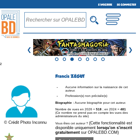
S'INSCRIRE
SE CONNECTER
❮
❯
²
Francis ZÉGUT
Aucune information sur la naissance de cet
auteur.
Profession(s) non précisée(s)
Biographie :
Aucune biographie pour cet auteur.
Nombre de vues en 2026 =
518
; en 2024 =
481
(Ce nombre ne prend pas en compte les vues des
administrateurs du site)
© Crédit Photo Inconnu
(Cette fonctionnalité est
Vous êtes cet auteur ?
disponible uniquement
lorsqu'on s'inscrit
gratuitement
sur OPALEBD.COM)