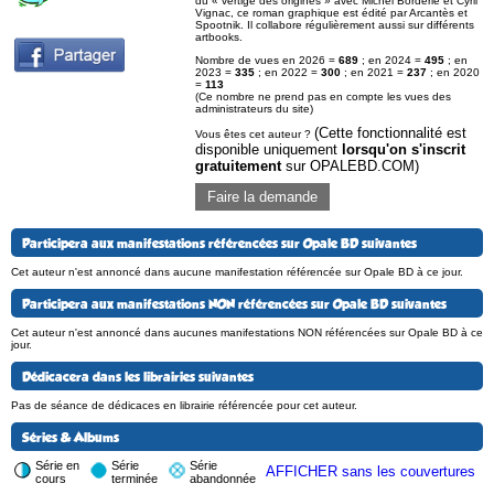
du « vertige des origines » avec Michel Borderie et Cyril
Vignac, ce roman graphique est édité par Arcantès et
Spootnik. Il collabore régulièrement aussi sur différents
artbooks.
Nombre de vues en 2026 =
689
; en 2024 =
495
; en
2023 =
335
; en 2022 =
300
; en 2021 =
237
; en 2020
=
113
(Ce nombre ne prend pas en compte les vues des
administrateurs du site)
(Cette fonctionnalité est
Vous êtes cet auteur ?
disponible uniquement
lorsqu'on s'inscrit
gratuitement
sur OPALEBD.COM)
Faire la demande
Participera aux manifestations référencées sur Opale BD suivantes
Cet auteur n'est annoncé dans aucune manifestation référencée sur Opale BD à ce jour.
Participera aux manifestations NON référencées sur Opale BD suivantes
Cet auteur n'est annoncé dans aucunes manifestations NON référencées sur Opale BD à ce
jour.
Dédicacera dans les librairies suivantes
Pas de séance de dédicaces en librairie référencée pour cet auteur.
Séries & Albums
Série en
Série
Série
AFFICHER sans les couvertures
cours
terminée
abandonnée