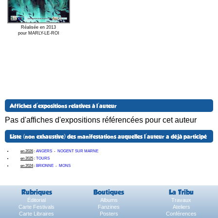
Réalisée en 2013
pour MARLY-LE-ROI
Affiches d'expositions relatives à l'auteur
Pas d'affiches d'expositions référencées pour cet auteur
Liste (non exhaustive) des manifestations auquelles l'auteur a déjà participé
en 2026
:
ANGERS
-
NOGENT SUR MARNE
en 2025
:
TOURS
en 2024
:
BRIONNE
-
MONS
Rubriques
Boutiques
La Tribu
Éditorial
Albums
Travaux
Carte Festivals
Fanzines
Ateliers
Carte Libraires
Posters
Conférences