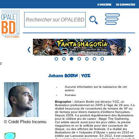
S'INSCRIRE
SE CONNECTER
❮
❯
²
Johann BODIN | YOZ
Aucune information sur la naissance de cet
auteur.
Illustrateur
Biographie :
Johann Bodin est devenu YOZ, un
illustrateur professionnel en 2005 à l’âge de 28 ans. il a
réalisé beaucoup de couvertures de romans de SF ou
de fantasy pour divers maisons d’éditions françaises.
Depuis 2009, il a produit régulièrement des illustrations
pour le célèbre jeu de cartes : Magic The Gathering.
© Crédit Photo Inconnu
Cet artiste œuvre aussi pour les jeux vidéo, la presse
magazines et on le sollicite pour des couverture de
disque, ou des affiches de festivals. Il a réalisé les
illustrations de « l’odyssée d’Ulysse » parut en 2010 et
éditée par Larousse jeunesse. En 2012, il est co­auteur