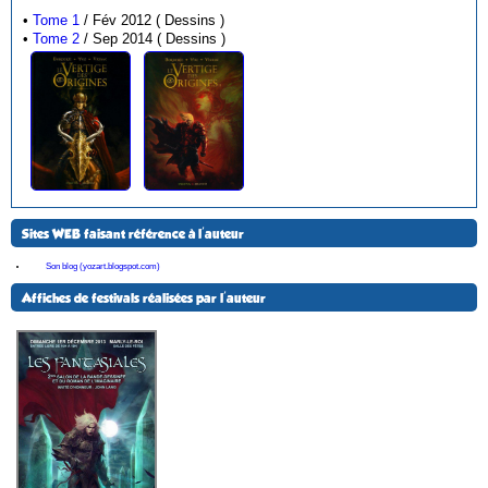
•
Tome 1
/ Fév 2012 ( Dessins )
•
Tome 2
/ Sep 2014 ( Dessins )
Sites WEB faisant référence à l'auteur
Son blog (yozart.blogspot.com)
Affiches de festivals réalisées par l'auteur