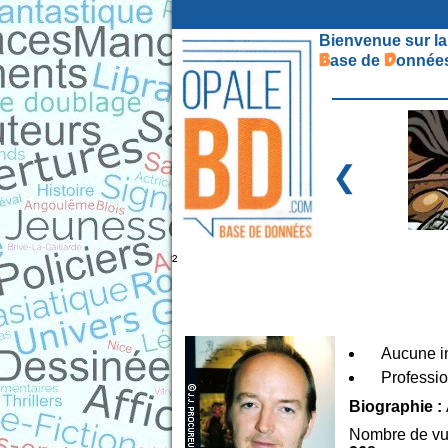
Bienvenue sur la
B
D
ase de
onnées
❮
²
Aucune in
Professio
Biographie :
Nombre de vu