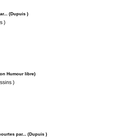
r... (Dupuis )
ins )
 (Dupuis - Collection Humour libre)
1997 ( Dessins )
Les Tuniques bleues - Des histoires courtes par... (Dupuis )