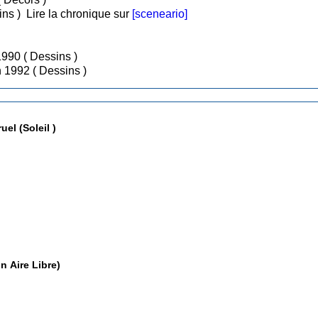
r 2017 ( Dessins )
Lire la chronique sur
[sceneario]
• Tome 1 : Nicotine Goudron / Sep 1990 ( Dessins )
• Tome 2 : L'incurable Nicotine / Jan 1992 ( Dessins )
Les Chansons illustrées de Patrick Bruel (Soleil )
uis - Collection Aire Libre)