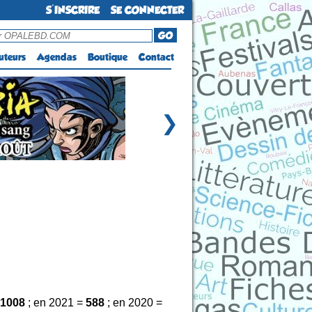
S'INSCRIRE
SE CONNECTER
GO
uteurs
Agendas
Boutique
Contact
❯
1008
; en 2021 =
588
; en 2020 =