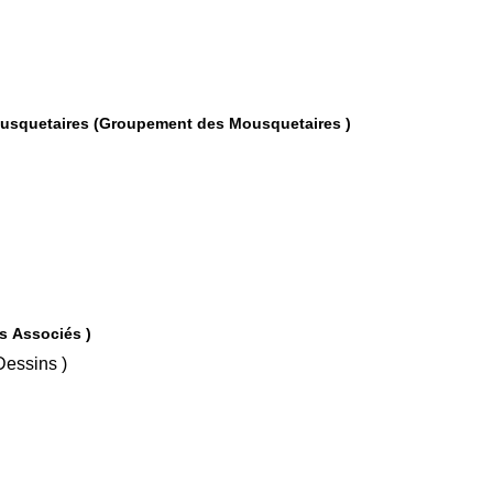
ousquetaires (Groupement des Mousquetaires )
s Associés )
 Oct 1991 ( Dessins )