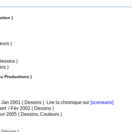
ction )
, Couleurs )
me 1 : Les affreux / Fév 1989 ( Dessins )
i 1992 ( Dessins )
su Productions )
• Tome 1 : Assassins et gentlemen / Jan 2001 ( Dessins )
Lire la chronique sur
[sceneario]
• Tome 2 : De l'inconvénient d'être mort / Fév 2002 ( Dessins )
• Tome 3 : Fantaisies meurtrières / Avr 2005 ( Dessins, Couleurs )
• Tome 1 : Jamais seuls / Avr 2016 ( Décors )