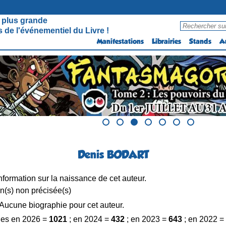
 plus grande
 de l'événementiel du Livre !
Manifestations
Librairies
Stands
A
Denis BODART
formation sur la naissance de cet auteur.
n(s) non précisée(s)
Aucune biographie pour cet auteur.
es en 2026 =
1021
; en 2024 =
432
; en 2023 =
643
; en 2022 =