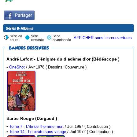
Séries & Albums
Série en
Série
Série
AFFICHER sans les couvertures
cours
terminée
abandonnée
BANDES DESSINÉES
André Lefort - L'énigme du diadème d'or (Bédéscope )
•
OneShot
/ Avr 1978 ( Dessins, Couverture )
Barbe-Rouge (Dargaud )
•
Tome 7 : L'île de l'homme mort
/ Juil 1967 ( Contribution )
•
Tome 14 : Le pirate sans visage
/ Juil 1972 ( Contribution )