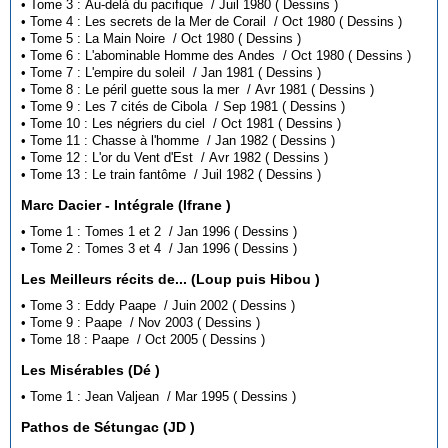
• Tome 3 : Au-delà du pacifique / Juil 1980 ( Dessins )
• Tome 4 : Les secrets de la Mer de Corail / Oct 1980 ( Dessins )
• Tome 5 : La Main Noire / Oct 1980 ( Dessins )
• Tome 6 : L'abominable Homme des Andes / Oct 1980 ( Dessins )
• Tome 7 : L'empire du soleil / Jan 1981 ( Dessins )
• Tome 8 : Le péril guette sous la mer / Avr 1981 ( Dessins )
• Tome 9 : Les 7 cités de Cibola / Sep 1981 ( Dessins )
• Tome 10 : Les négriers du ciel / Oct 1981 ( Dessins )
• Tome 11 : Chasse à l'homme / Jan 1982 ( Dessins )
• Tome 12 : L'or du Vent d'Est / Avr 1982 ( Dessins )
• Tome 13 : Le train fantôme / Juil 1982 ( Dessins )
Marc Dacier - Intégrale (Ifrane )
• Tome 1 : Tomes 1 et 2 / Jan 1996 ( Dessins )
• Tome 2 : Tomes 3 et 4 / Jan 1996 ( Dessins )
Les Meilleurs récits de... (Loup puis Hibou )
• Tome 3 : Eddy Paape / Juin 2002 ( Dessins )
• Tome 9 : Paape / Nov 2003 ( Dessins )
• Tome 18 : Paape / Oct 2005 ( Dessins )
Les Misérables (Dé )
• Tome 1 : Jean Valjean / Mar 1995 ( Dessins )
Pathos de Sétungac (JD )