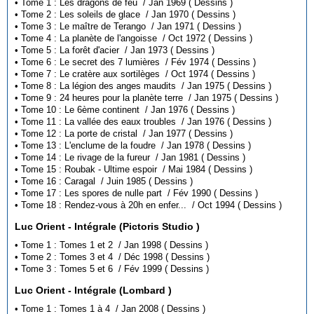
• Tome 1 : Les dragons de feu / Jan 1969 ( Dessins )
• Tome 2 : Les soleils de glace / Jan 1970 ( Dessins )
• Tome 3 : Le maître de Terango / Jan 1971 ( Dessins )
• Tome 4 : La planète de l'angoisse / Oct 1972 ( Dessins )
• Tome 5 : La forêt d'acier / Jan 1973 ( Dessins )
• Tome 6 : Le secret des 7 lumières / Fév 1974 ( Dessins )
• Tome 7 : Le cratère aux sortilèges / Oct 1974 ( Dessins )
• Tome 8 : La légion des anges maudits / Jan 1975 ( Dessins )
• Tome 9 : 24 heures pour la planète terre / Jan 1975 ( Dessins )
• Tome 10 : Le 6ème continent / Jan 1976 ( Dessins )
• Tome 11 : La vallée des eaux troubles / Jan 1976 ( Dessins )
• Tome 12 : La porte de cristal / Jan 1977 ( Dessins )
• Tome 13 : L'enclume de la foudre / Jan 1978 ( Dessins )
• Tome 14 : Le rivage de la fureur / Jan 1981 ( Dessins )
• Tome 15 : Roubak - Ultime espoir / Mai 1984 ( Dessins )
• Tome 16 : Caragal / Juin 1985 ( Dessins )
• Tome 17 : Les spores de nulle part / Fév 1990 ( Dessins )
• Tome 18 : Rendez-vous à 20h en enfer... / Oct 1994 ( Dessins )
Luc Orient - Intégrale (Pictoris Studio )
• Tome 1 : Tomes 1 et 2 / Jan 1998 ( Dessins )
• Tome 2 : Tomes 3 et 4 / Déc 1998 ( Dessins )
• Tome 3 : Tomes 5 et 6 / Fév 1999 ( Dessins )
Luc Orient - Intégrale (Lombard )
• Tome 1 : Tomes 1 à 4 / Jan 2008 ( Dessins )