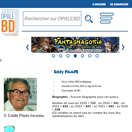
S'INSCRIRE
SE CONNECTER
❮
❯
²
Eddy PAAPE
Né en Juillet 1920 en Belgique
Décédé le 12 Mai 2012 à l'âge de 91 ans.
Dessinateur de BD
Biographie :
Aucune biographie pour cet auteur.
Nombre de vues en 2026 =
722
; en 2024 =
341
; en
2023 =
633
; en 2022 =
847
; en 2021 =
563
; en 2020
=
248
(Ce nombre ne prend pas en compte les vues des
© Crédit Photo Inconnu
administrateurs du site)