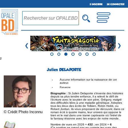
S'INSCRIRE
SE CONNECTER
❮
❯
²
Julien DELAPORTE
Aucune information sur la naissance de cet
auteur.
Romancier
Biographie :
Si Julien Delaporte s’invente des histoires
depuis sa plus tendre enfance, il a relevé le défi de
l’écriture avec le soutien de son père, Grégory, malgré
des difficultés liées à une maladie génétique. Adeptes
tous les deux des écrits de Tolkien, Robin Hobb, ou
Robert Jordan, ils vous proposent de découvrir, dans ce
© Crédit Photo Inconnu
roman écrit à quatre mains, leur univers qui oppose le
bien et le mal dans une trame captivante où l’irréel de
la fantasy résonne avec les enjeux de notre monde.
Nombre de vues en 2026 =
432
; en 2024 =
6
(Ce nombre ne prend pas en compte les vues des