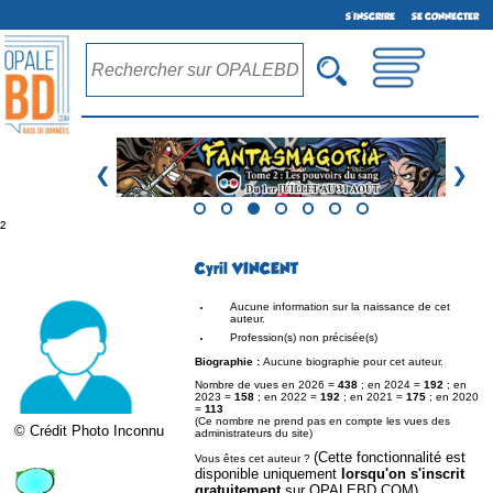
S'INSCRIRE
SE CONNECTER
❮
❯
²
Cyril VINCENT
Aucune information sur la naissance de cet
auteur.
Profession(s) non précisée(s)
Biographie :
Aucune biographie pour cet auteur.
Nombre de vues en 2026 =
438
; en 2024 =
192
; en
2023 =
158
; en 2022 =
192
; en 2021 =
175
; en 2020
=
113
(Ce nombre ne prend pas en compte les vues des
© Crédit Photo Inconnu
administrateurs du site)
(Cette fonctionnalité est
Vous êtes cet auteur ?
disponible uniquement
lorsqu'on s'inscrit
gratuitement
sur OPALEBD.COM)