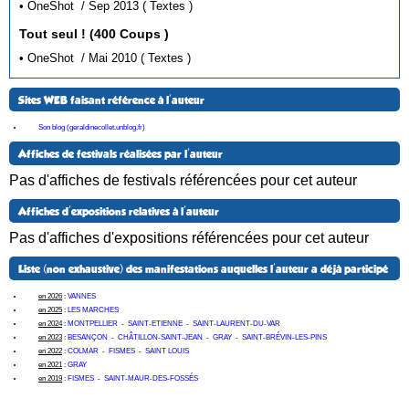
• OneShot / Sep 2013 ( Textes )
Tout seul ! (400 Coups )
• OneShot / Mai 2010 ( Textes )
Sites WEB faisant référence à l'auteur
Son blog (geraldinecollet.unblog.fr)
Affiches de festivals réalisées par l'auteur
Pas d'affiches de festivals référencées pour cet auteur
Affiches d'expositions relatives à l'auteur
Pas d'affiches d'expositions référencées pour cet auteur
Liste (non exhaustive) des manifestations auquelles l'auteur a déjà participé
en 2026
:
VANNES
en 2025
:
LES MARCHES
en 2024
:
MONTPELLIER
-
SAINT-ETIENNE
-
SAINT-LAURENT-DU-VAR
en 2023
:
BESANÇON
-
CHÂTILLON-SAINT-JEAN
-
GRAY
-
SAINT-BRÉVIN-LES-PINS
en 2022
:
COLMAR
-
FISMES
-
SAINT LOUIS
en 2021
:
GRAY
en 2019
:
FISMES
-
SAINT-MAUR-DES-FOSSÉS