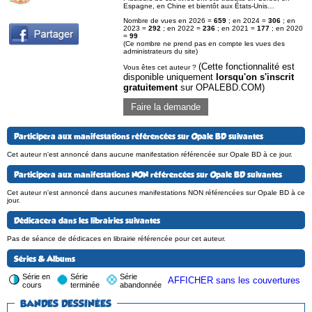
Espagne, en Chine et bientôt aux États-Unis…
Nombre de vues en 2026 =
659
; en 2024 =
306
; en
2023 =
292
; en 2022 =
236
; en 2021 =
177
; en 2020
=
99
(Ce nombre ne prend pas en compte les vues des
administrateurs du site)
(Cette fonctionnalité est
Vous êtes cet auteur ?
disponible uniquement
lorsqu'on s'inscrit
gratuitement
sur OPALEBD.COM)
Faire la demande
Participera aux manifestations référencées sur Opale BD suivantes
Cet auteur n'est annoncé dans aucune manifestation référencée sur Opale BD à ce jour.
Participera aux manifestations NON référencées sur Opale BD suivantes
Cet auteur n'est annoncé dans aucunes manifestations NON référencées sur Opale BD à ce
jour.
Dédicacera dans les librairies suivantes
Pas de séance de dédicaces en librairie référencée pour cet auteur.
Séries & Albums
Série en
Série
Série
AFFICHER sans les couvertures
cours
terminée
abandonnée
BANDES DESSINÉES