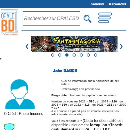
S'INSCRIRE
SE CONNECTER
❮
❯
²
John RAUCH
Aucune information sur la naissance de cet
auteur.
Profession(s) non précisée(s)
Biographie :
Aucune biographie pour cet auteur.
Nombre de vues en 2026 =
580
; en 2024 =
326
; en
2023 =
350
; en 2022 =
315
; en 2021 =
252
; en 2020
=
127
(Ce nombre ne prend pas en compte les vues des
© Crédit Photo Inconnu
administrateurs du site)
(Cette fonctionnalité est
Vous êtes cet auteur ?
disponible uniquement
lorsqu'on s'inscrit
gratuitement
sur OPALEBD.COM)