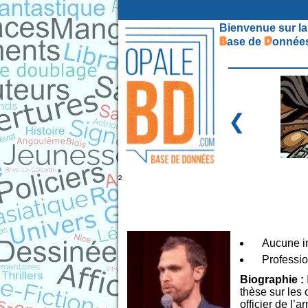
Bienvenue sur la
B
D
ase de
onnées
❮
²
Aucune in
Professio
Biographie :
thèse sur les 
officier de l’