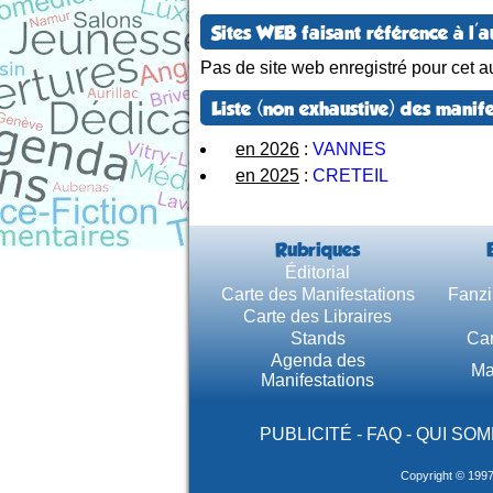
Sites WEB faisant référence à l'a
Pas de site web enregistré pour cet au
Liste (non exhaustive) des manife
en 2026
:
VANNES
en 2025
:
CRETEIL
Rubriques
Éditorial
Carte des Manifestations
Fanzi
Carte des Libraires
Stands
Car
Agenda des
Ma
Manifestations
PUBLICITÉ
-
FAQ
-
QUI SOM
Copyright © 199