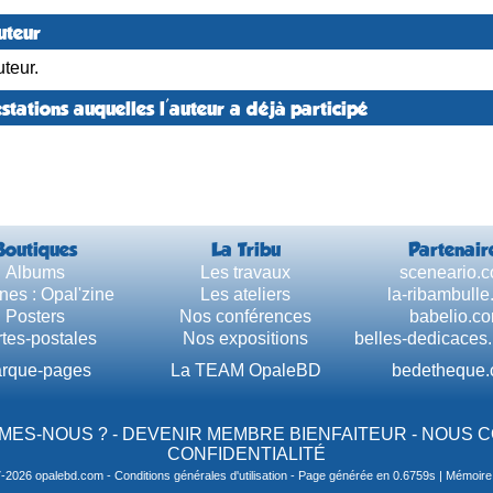
uteur
teur.
stations auquelles l'auteur a déjà participé
Boutiques
La Tribu
Partenair
Albums
Les travaux
sceneario.
nes : Opal'zine
Les ateliers
la-ribambull
Posters
Nos conférences
babelio.c
tes-postales
Nos expositions
belles-dedicaces
rque-pages
La TEAM OpaleBD
bedetheque
MES-NOUS ?
-
DEVENIR MEMBRE BIENFAITEUR
-
NOUS 
CONFIDENTIALITÉ
7-2026 opalebd.com -
Conditions générales d'utilisation
- Page générée en 0.6759s | Mémoire u