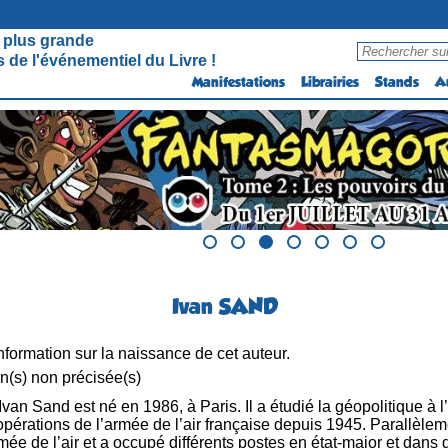
 plus grande
 de l'événementiel du Livre !
Manifestations
Librairies
Stands
A
Ivan SAND
formation sur la naissance de cet auteur.
n(s) non précisée(s)
Ivan Sand est né en 1986, à Paris. Il a étudié la géopolitique à 
opérations de l’armée de l’air française depuis 1945. Parallèlem
armée de l’air et a occupé différents postes en état-major et dan