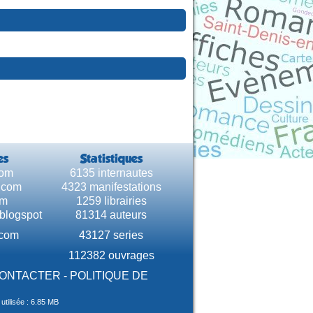
es
Statistiques
com
6135 internautes
e.com
4323 manifestations
om
1259 librairies
.blogspot
81314 auteurs
.com
43127 series
112382 ouvrages
CONTACTER
-
POLITIQUE DE
tilisée : 6.85 MB