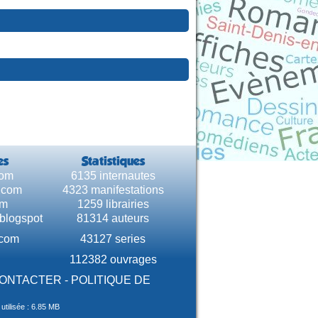
es
Statistiques
com
6135 internautes
e.com
4323 manifestations
om
1259 librairies
.blogspot
81314 auteurs
.com
43127 series
112382 ouvrages
CONTACTER
-
POLITIQUE DE
tilisée : 6.85 MB