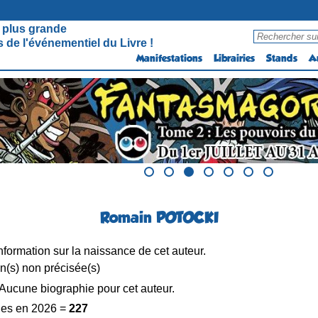
 plus grande
 de l'événementiel du Livre !
Manifestations
Librairies
Stands
A
Romain POTOCKI
formation sur la naissance de cet auteur.
n(s) non précisée(s)
Aucune biographie pour cet auteur.
es en 2026 =
227