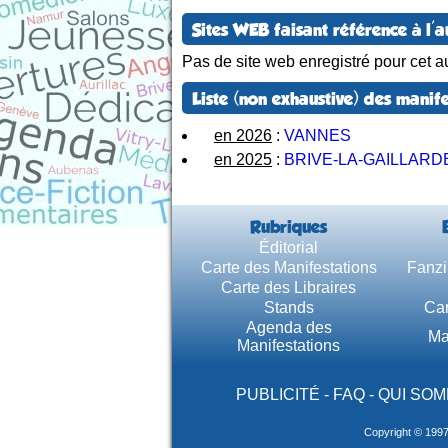
Sites WEB faisant référence à l'a
Pas de site web enregistré pour cet au
Liste (non exhaustive) des manife
en 2026
:
VANNES
en 2025
:
BRIVE-LA-GAILLARD
Rubriques
Éditorial
Carte des Manifestations
Fanzi
Carte des Libraires
Stands
Car
Agenda des
Ma
Manifestations
PUBLICITÉ
-
FAQ
-
QUI SOM
Copyright © 199