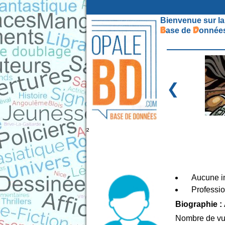
Bienvenue sur la
B
D
ase de
onnées
❮
²
Aucune in
Professio
Biographie :
Nombre de vu