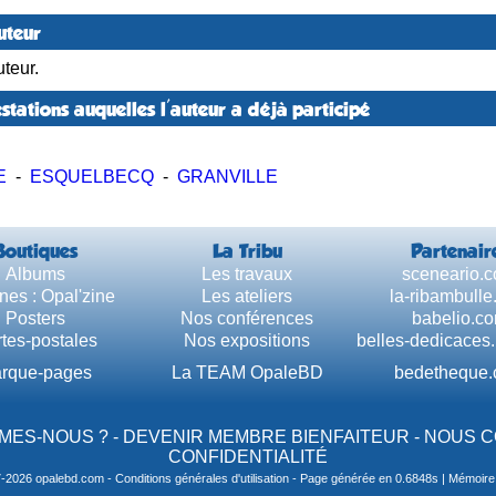
uteur
teur.
stations auquelles l'auteur a déjà participé
E
-
ESQUELBECQ
-
GRANVILLE
Boutiques
La Tribu
Partenair
Albums
Les travaux
sceneario.
nes : Opal'zine
Les ateliers
la-ribambull
Posters
Nos conférences
babelio.c
tes-postales
Nos expositions
belles-dedicaces
rque-pages
La TEAM OpaleBD
bedetheque
MES-NOUS ?
-
DEVENIR MEMBRE BIENFAITEUR
-
NOUS 
CONFIDENTIALITÉ
7-2026 opalebd.com -
Conditions générales d'utilisation
- Page générée en 0.6848s | Mémoire u