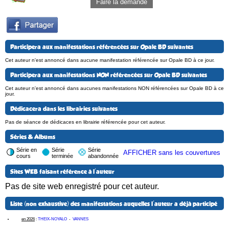
Faire la demande
Participera aux manifestations référencées sur Opale BD suivantes
Cet auteur n'est annoncé dans aucune manifestation référencée sur Opale BD à ce jour.
Participera aux manifestations NON référencées sur Opale BD suivantes
Cet auteur n'est annoncé dans aucunes manifestations NON référencées sur Opale BD à ce
jour.
Dédicacera dans les librairies suivantes
Pas de séance de dédicaces en librairie référencée pour cet auteur.
Séries & Albums
Série en
Série
Série
AFFICHER sans les couvertures
cours
terminée
abandonnée
Sites WEB faisant référence à l'auteur
Pas de site web enregistré pour cet auteur.
Liste (non exhaustive) des manifestations auquelles l'auteur a déjà participé
en 2026
:
THEIX-NOYALO
-
VANNES