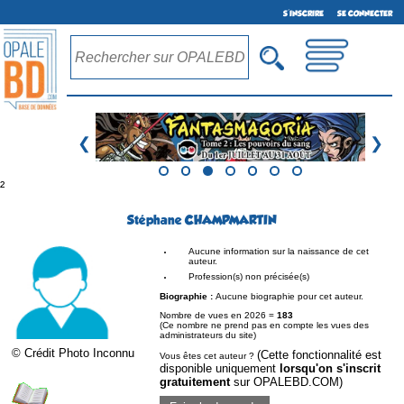
S'INSCRIRE
SE CONNECTER
❮
❯
²
Stéphane CHAMPMARTIN
Aucune information sur la naissance de cet
auteur.
Profession(s) non précisée(s)
Biographie :
Aucune biographie pour cet auteur.
Nombre de vues en 2026 =
183
(Ce nombre ne prend pas en compte les vues des
administrateurs du site)
© Crédit Photo Inconnu
(Cette fonctionnalité est
Vous êtes cet auteur ?
disponible uniquement
lorsqu'on s'inscrit
gratuitement
sur OPALEBD.COM)