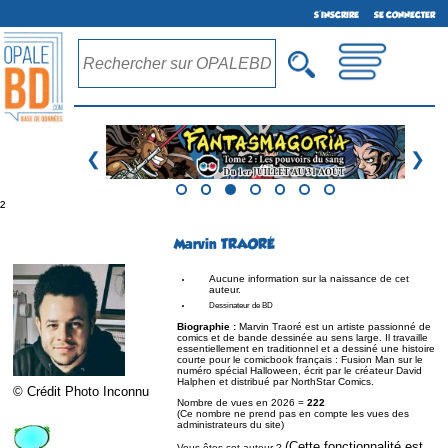
S'INSCRIRE
SE CONNECTER
❮
❯
²
Marvin TRAORÉ
Aucune information sur la naissance de cet
auteur.
Dessinateur de BD
Biographie :
Marvin Traoré est un artiste passionné de
comics et de bande dessinée au sens large. Il travaille
essentiellement en traditionnel et a dessiné une histoire
courte pour le comicbook français : Fusion Man sur le
numéro spécial Halloween, écrit par le créateur David
Halphen et distribué par NorthStar Comics.
© Crédit Photo Inconnu
Nombre de vues en 2026 =
222
(Ce nombre ne prend pas en compte les vues des
administrateurs du site)
(Cette fonctionnalité est
Vous êtes cet auteur ?