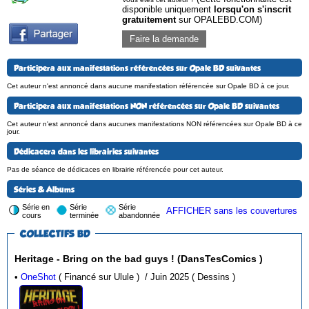
disponible uniquement
lorsqu'on s'inscrit
gratuitement
sur OPALEBD.COM)
Faire la demande
Participera aux manifestations référencées sur Opale BD suivantes
Cet auteur n'est annoncé dans aucune manifestation référencée sur Opale BD à ce jour.
Participera aux manifestations NON référencées sur Opale BD suivantes
Cet auteur n'est annoncé dans aucunes manifestations NON référencées sur Opale BD à ce
jour.
Dédicacera dans les librairies suivantes
Pas de séance de dédicaces en librairie référencée pour cet auteur.
Séries & Albums
Série en
Série
Série
AFFICHER sans les couvertures
cours
terminée
abandonnée
COLLECTIFS BD
Heritage - Bring on the bad guys ! (DansTesComics )
•
OneShot
( Financé sur Ulule ) / Juin 2025 ( Dessins )