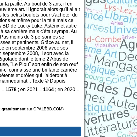
 la paille. Au bout de 3 ans, il en
ème art. Il ignorait alors qu'il allait
s les petits boulots pour s'acheter du
ations et même pour la télé mais ce
es BD de Lucky Luke, Astérix et autre
à sa carrière mais c'était sympa. Au
he. Pas moins de 3 personnes se
ses et pertinents. Grâce au net, il
 lance en septembre 2006 avec ses
n septembre 2008, il sort avec la
Rigolade dont le tome 2 Abus de
use, "Le Piou" sort enfin de son œuf
-ci connaisse une brillante carrière
ents et drôles qui l'aideront à
du mannequinat... Texte © Dupuis
2 =
1578
; en 2021 =
1164
; en 2020 =
t gratuitement
sur OPALEBD.COM)