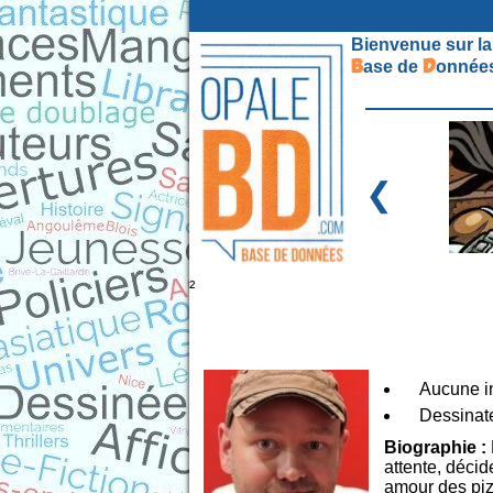
Bienvenue sur la
B
D
ase de
onnées
❮
²
Aucune in
Dessinat
Biographie :
attente, décid
amour des pizz