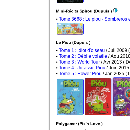
Mini-Récits Spirou (Dupuis )
•
Tome 3668 : Le piou - Sombreros et 
Le Piou (Dupuis )
•
Tome 1 : Idiot d'oiseau
•
Tome 2 : Débile volatile
•
Tome 3 : World Tour
/ A
•
Tome 4 : Jurassic Piou
•
Tome 5 : Power Piou
/
Polygamer (Pix'n Love )