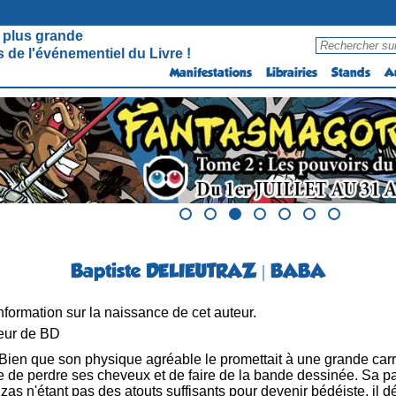
 plus grande
 de l'événementiel du Livre !
Manifestations
Librairies
Stands
A
Baptiste DELIEUTRAZ | BABA
formation sur la naissance de cet auteur.
eur de BD
Bien que son physique agréable le promettait à une grande carr
e de perdre ses cheveux et de faire de la bande dessinée. Sa pa
as n'étant pas des atouts suffisants pour devenir bédéiste, il d