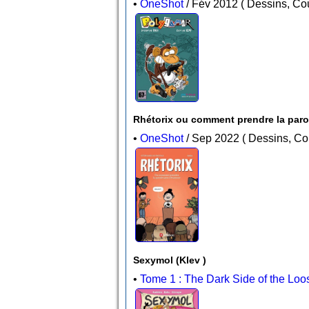
•
OneShot
/ Fév 2012 ( Dessin
Rhétorix ou comment prendre la parol
•
OneShot
/ Sep 2022 ( Dess
Sexymol (Klev )
•
Tome 1 : The Dark Side of the Loo