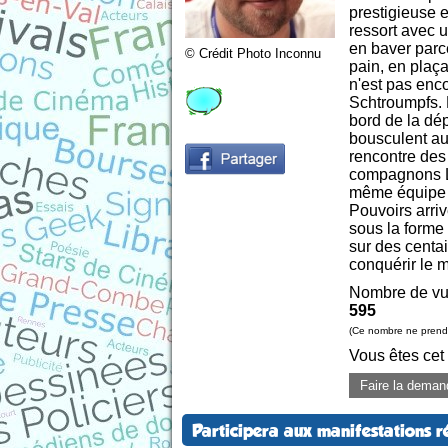
prestigieuse e
ressort avec u
en baver parce
© Crédit Photo Inconnu
pain, en plaça
n'est pas enco
Schtroumpfs. P
bord de la dép
bousculent aus
rencontre des 
compagnons Lap
même équipe s
Pouvoirs arri
sous la forme 
sur des centa
conquérir le m
Nombre de vu
595
(Ce nombre ne prend 
Vous êtes cet
Faire la deman
Participera aux manifestations r