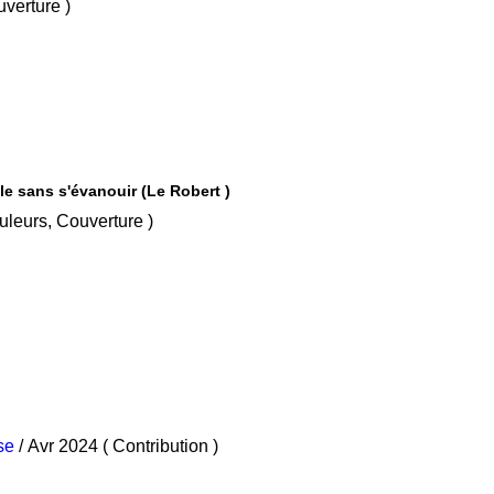
s, Couverture )
e sans s'évanouir (Le Robert )
ins, Couleurs, Couverture )
se
/ Avr 2024 ( Contribution )