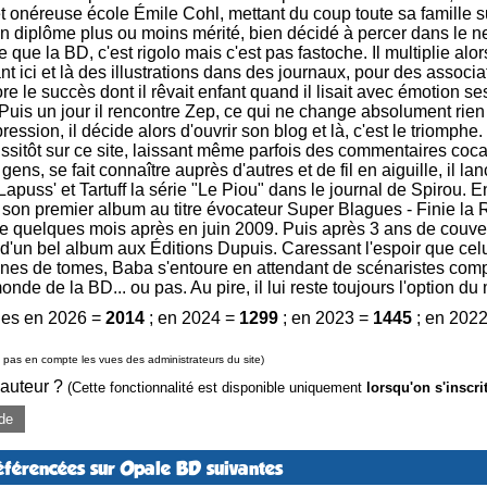
t onéreuse école Émile Cohl, mettant du coup toute sa famille sur
n diplôme plus ou moins mérité, bien décidé à percer dans le neuvi
 que la BD, c'est rigolo mais c'est pas fastoche. Il multiplie alor
nt ici et là des illustrations dans des journaux, pour des associ
re le succès dont il rêvait enfant quand il lisait avec émotion s
uis un jour il rencontre Zep, ce qui ne change absolument rien 
ression, il décide alors d'ouvrir son blog et là, c'est le triomp
sitôt sur ce site, laissant même parfois des commentaires cocas
gens, se fait connaître auprès d'autres et de fil en aiguille, il
uss' et Tartuff la série "Le Piou" dans le journal de Spirou. E
on premier album au titre évocateur Super Blagues - Finie la 
ve quelques mois après en juin 2009. Puis après 3 ans de couve
d'un bel album aux Éditions Dupuis. Caressant l'espoir que celui
ines de tomes, Baba s'entoure en attendant de scénaristes compét
onde de la BD... ou pas. Au pire, il lui reste toujours l'option 
es en 2026 =
2014
; en 2024 =
1299
; en 2023 =
1445
; en 202
pas en compte les vues des administrateurs du site)
 auteur ?
(Cette fonctionnalité est disponible uniquement
lorsqu'on s'inscri
de
éférencées sur Opale BD suivantes