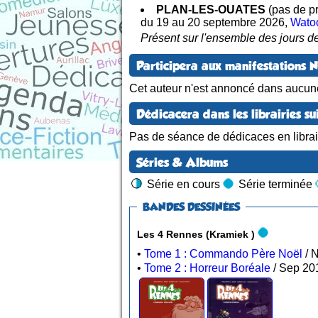
PLAN-LES-OUATES
(pas de pr
du 19 au 20 septembre 2026
,
Watoo
Présent sur l'ensemble des jours de
Participera aux manifestations 
Cet auteur n'est annoncé dans aucun
Dédicacera dans les librairies su
Pas de séance de dédicaces en librair
Séries & Albums
Série en cours
Série terminée
BANDES DESSINÉES
Les 4 Rennes (Kramiek )
•
Tome 1 : Commando Père Noël
•
Tome 2 : Horreur Boréale