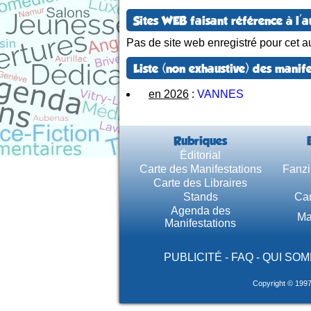
Sites WEB faisant référence à l'a
Pas de site web enregistré pour cet au
Liste (non exhaustive) des manife
en 2026
:
VANNES
Rubriques
Éditorial
Carte des Manifestations
Fanzi
Carte des Libraires
Stands
Car
Agenda des
Ma
Manifestations
PUBLICITÉ
-
FAQ
-
QUI SOM
Copyright © 199