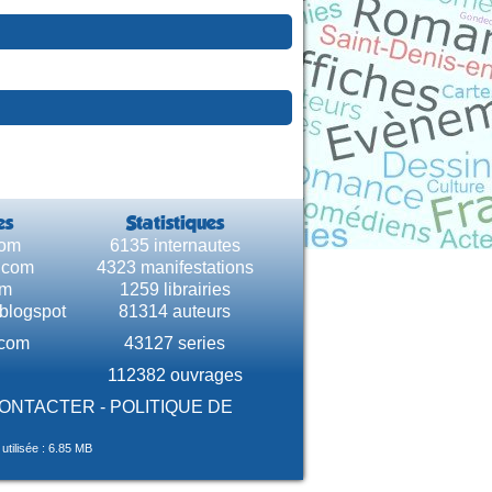
es
Statistiques
com
6135 internautes
e.com
4323 manifestations
om
1259 librairies
.blogspot
81314 auteurs
.com
43127 series
112382 ouvrages
CONTACTER
-
POLITIQUE DE
tilisée : 6.85 MB