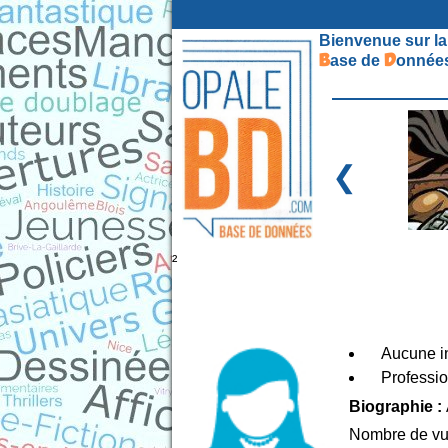
Bienvenue sur la
B
D
ase de
onnées
❮
²
Aucune in
Professio
Biographie :
Nombre de vu