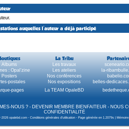
uteur
teur.
stations auquelles l'auteur a déjà participé
Boutiques
La Tribu
Partenair
Albums
Les travaux
sceneario.
nes : Opal'zine
Les ateliers
la-ribambull
Posters
Nos conférences
babelio.c
tes-postales
Nos expositions
belles-dedicaces
rque-pages
La TEAM OpaleBD
bedetheque
MES-NOUS ?
-
DEVENIR MEMBRE BIENFAITEUR
-
NOUS 
CONFIDENTIALITÉ
7-2026 opalebd.com -
Conditions générales d'utilisation
- Page générée en 1.2079s | Mémoire u