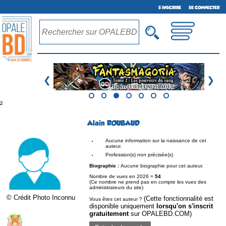
S'INSCRIRE
SE CONNECTER
❮
❯
²
Alain ROUBAUD
Aucune information sur la naissance de cet
auteur.
Profession(s) non précisée(s)
Biographie :
Aucune biographie pour cet auteur.
Nombre de vues en 2026 =
54
(Ce nombre ne prend pas en compte les vues des
administrateurs du site)
© Crédit Photo Inconnu
(Cette fonctionnalité est
Vous êtes cet auteur ?
disponible uniquement
lorsqu'on s'inscrit
gratuitement
sur OPALEBD.COM)