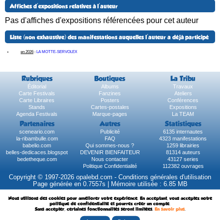
Affiches d'expositions relatives à l'auteur
Pas d'affiches d'expositions référencées pour cet auteur
Liste (non exhaustive) des manifestations auquelles l'auteur a déjà participé
en 2026
:
LA MOTTE-SERVOLEX
Rubriques
Boutiques
La Tribu
Éditorial
Albums
Travaux
Carte Festivals
Fanzines
Ateliers
Carte Libraires
Posters
Conférences
Stands
Cartes-postales
Expositions
Agenda Festivals
Marque-pages
La TEAM
Partenaires
Autres
Statistiques
sceneario.com
Publicité
6135 internautes
la-ribambulle.com
FAQ
4323 manifestations
babelio.com
Qui sommes-nous ?
1259 librairies
belles-dedicaces.blogspot
DEVENIR BIENFAITEUR
81314 auteurs
bedetheque.com
Nous contacter
43127 series
Politique Confidentialité
112382 ouvrages
Copyright © 1997-2026 opalebd.com -
Conditions générales d'utilisation
Page générée en 0.7557s | Mémoire utilisée : 6.85 MB
Nous utilisons des cookies pour améliorer votre expérience. En acceptant, vous acceptez notre
politique de confidentialité et pourrez créer un compte.
Sans accepter, certaines fonctionnalités seront limitées.
En savoir plus
.