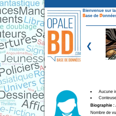
Bienvenue sur la
B
D
ase de
onnées
❮
²
Aucune in
Conteus
Biographie :
Nombre de vu