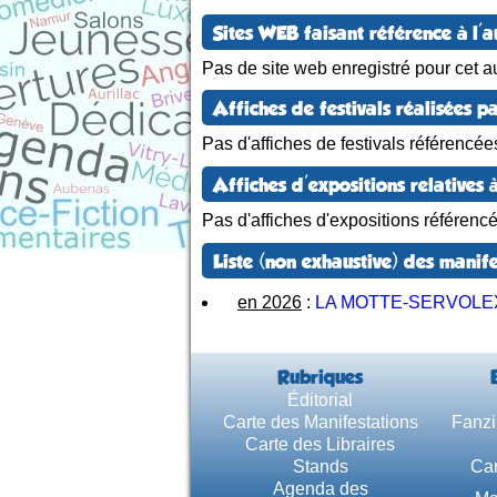
Sites WEB faisant référence à l'a
Pas de site web enregistré pour cet au
Affiches de festivals réalisées pa
Pas d'affiches de festivals référencée
Affiches d'expositions relatives à
Pas d'affiches d'expositions référenc
Liste (non exhaustive) des manife
en 2026
:
LA MOTTE-SERVOLE
Rubriques
Éditorial
Carte des Manifestations
Fanzi
Carte des Libraires
Stands
Car
Agenda des