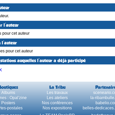
uteur
teur.
r l'auteur
s pour cet auteur
 l'auteur
ées pour cet auteur
stations auquelles l'auteur a déjà participé
X
Boutiques
La Tribu
Partenair
Albums
Les travaux
sceneario.
nes : Opal'zine
Les ateliers
la-ribambull
Posters
Nos conférences
babelio.c
tes-postales
Nos expositions
belles-dedicaces