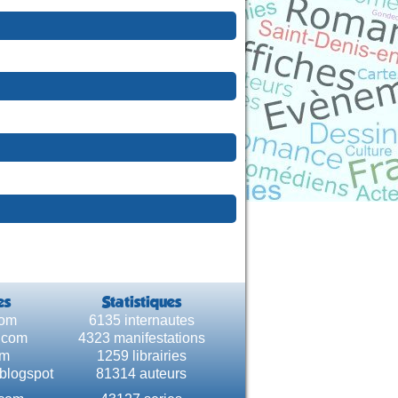
es
Statistiques
com
6135 internautes
e.com
4323 manifestations
om
1259 librairies
.blogspot
81314 auteurs