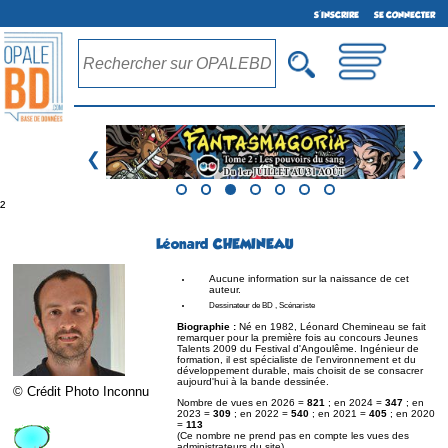
S'INSCRIRE
SE CONNECTER
❮
❯
²
Léonard CHEMINEAU
Aucune information sur la naissance de cet
auteur.
Dessinateur de BD , Scénariste
Biographie :
Né en 1982, Léonard Chemineau se fait
remarquer pour la première fois au concours Jeunes
Talents 2009 du Festival d'Angoulême. Ingénieur de
formation, il est spécialiste de l'environnement et du
développement durable, mais choisit de se consacrer
aujourd'hui à la bande dessinée.
© Crédit Photo Inconnu
Nombre de vues en 2026 =
821
; en 2024 =
347
; en
2023 =
309
; en 2022 =
540
; en 2021 =
405
; en 2020
=
113
(Ce nombre ne prend pas en compte les vues des
administrateurs du site)