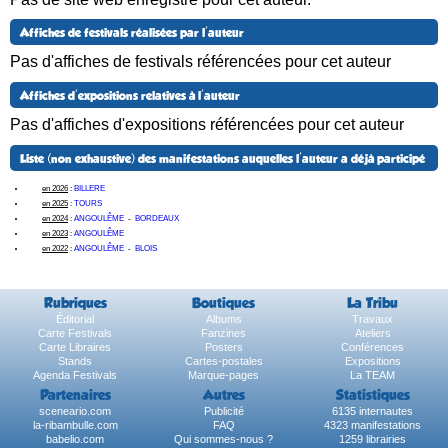
Affiches de festivals réalisées par l'auteur
Pas d'affiches de festivals référencées pour cet auteur
Affiches d'expositions relatives à l'auteur
Pas d'affiches d'expositions référencées pour cet auteur
Liste (non exhaustive) des manifestations auquelles l'auteur a déjà participé
en 2026
:
BILLERE
en 2025
:
TOURS
en 2024
:
ANGOULÊME
-
BORDEAUX
en 2023
:
ANGOULÊME
en 2022
:
ANGOULÊME
-
BLOIS
Rubriques
Boutiques
La Tribu
Éditorial
Albums
Travaux
Carte Festivals
Fanzines
Ateliers
Carte Libraires
Posters
Conférences
Stands
Cartes-postales
Expositions
Agenda Festivals
Marque-pages
La TEAM
Partenaires
Autres
Statistiques
sceneario.com
Publicité
6135 internautes
la-ribambulle.com
FAQ
4323 manifestations
babelio.com
Qui sommes-nous ?
1259 librairies