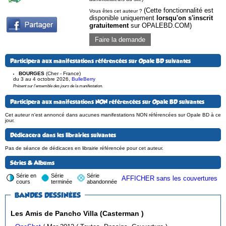
(Cette fonctionnalité est
Vous êtes cet auteur ?
disponible uniquement
lorsqu'on s'inscrit
gratuitement
sur OPALEBD.COM)
Faire la demande
Participera aux manifestations référencées sur Opale BD suivantes
BOURGES
(Cher - France)
du 3 au 4 octobre 2026
,
BulleBerry
Présent sur l'ensemble des jours de la manifestation.
Participera aux manifestations NON référencées sur Opale BD suivantes
Cet auteur n'est annoncé dans aucunes manifestations NON référencées sur Opale BD à ce
jour.
Dédicacera dans les librairies suivantes
Pas de séance de dédicaces en librairie référencée pour cet auteur.
Séries & Albums
Série en
Série
Série
AFFICHER sans les couvertures
cours
terminée
abandonnée
BANDES DESSINÉES
Les Amis de Pancho Villa (Casterman )