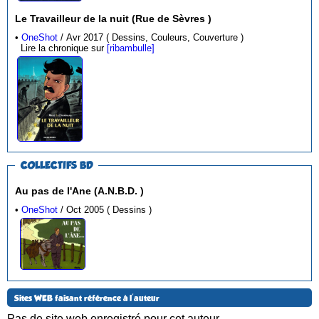
Le Travailleur de la nuit (Rue de Sèvres )
•
OneShot
/ Avr 2017 ( Dessins, Couleurs, Couverture )
Lire la chronique sur
[ribambulle]
COLLECTIFS BD
Au pas de l'Ane (A.N.B.D. )
•
OneShot
/ Oct 2005 ( Dessins )
Sites WEB faisant référence à l'auteur
Pas de site web enregistré pour cet auteur.