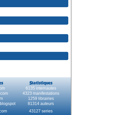
es
Statistiques
com
6135 internautes
e.com
4323 manifestations
om
1259 librairies
.blogspot
81314 auteurs
.com
43127 series