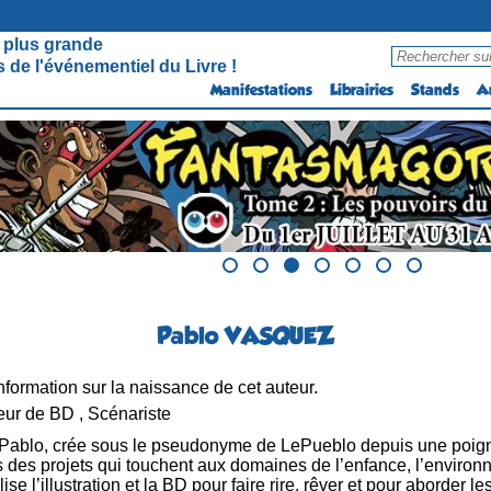
 plus grande
 de l'événementiel du Livre !
Manifestations
Librairies
Stands
A
Pablo VASQUEZ
formation sur la naissance de cet auteur.
ur de BD , Scénariste
Pablo, crée sous le pseudonyme de LePueblo depuis une poigné
s des projets qui touchent aux domaines de l’enfance, l’environn
ilise l’illustration et la BD pour faire rire, rêver et pour aborder l