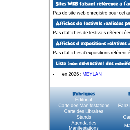
Sites WEB faisant référence à l'a
Pas de site web enregistré pour cet au
Affiches de festivals réalisées pa
Pas d'affiches de festivals référencée
Affiches d'expositions relatives à
Pas d'affiches d'expositions référenc
Liste (non exhaustive) des manife
en 2026
:
MEYLAN
Rubriques
Éditorial
Carte des Manifestations
Fanzi
Carte des Libraires
Stands
Car
Agenda des
Ma
Manifestations