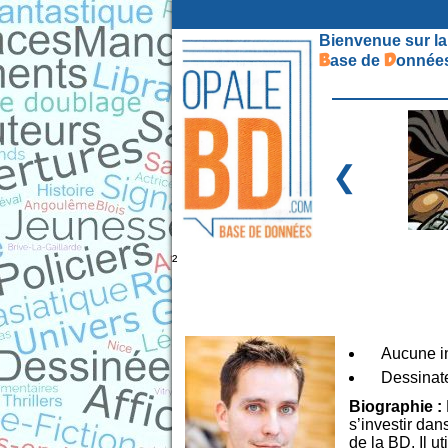
Bienvenue sur la
B
D
ase de
onnées
❮
²
Aucune in
Dessinate
Biographie :
s’investir dan
de la BD. Il ut