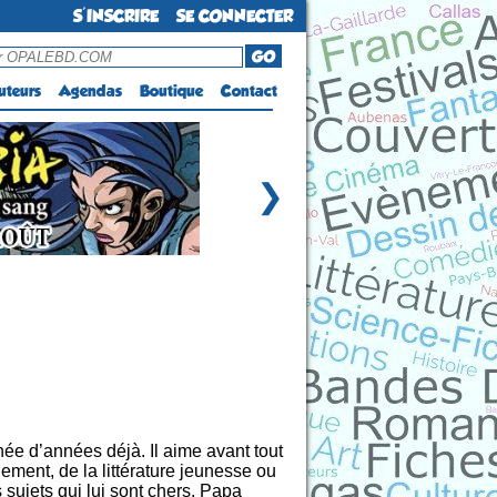
S'INSCRIRE
SE CONNECTER
GO
uteurs
Agendas
Boutique
Contact
❯
e d’années déjà. Il aime avant tout
ement, de la littérature jeunesse ou
es sujets qui lui sont chers. Papa