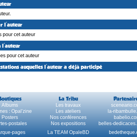
uteur
teur.
r l'auteur
s pour cet auteur
 l'auteur
ées pour cet auteur
stations auquelles l'auteur a déjà participé
Boutiques
La Tribu
Partenair
Albums
Les travaux
sceneario.
nes : Opal'zine
Les ateliers
la-ribambull
Posters
Nos conférences
babelio.c
tes-postales
Nos expositions
belles-dedicaces
rque-pages
La TEAM OpaleBD
bedetheque