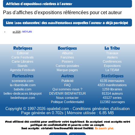
Affiches d'expositions relatives à l'auteur
Pas d'affiches d'expositions référencées pour cet auteur
Liste (non exhaustive) des manifestations auquelles l'auteur a déjà participé
en 2026
:
MEYLAN
Rubriques
Boutiques
La Tribu
Éditorial
Albums
Travaux
Carte Festivals
Fanzines
Ateliers
Carte Libraires
Posters
Conférences
Stands
Cartes-postales
Expositions
Agenda Festivals
Marque-pages
La TEAM
Partenaires
Autres
Statistiques
sceneario.com
Publicité
6135 internautes
la-ribambulle.com
FAQ
4323 manifestations
babelio.com
Qui sommes-nous ?
1259 librairies
belles-dedicaces.blogspot
DEVENIR BIENFAITEUR
81314 auteurs
bedetheque.com
Nous contacter
43127 series
Politique Confidentialité
112382 ouvrages
Copyright © 1997-2026 opalebd.com -
Conditions générales d'utilisation
Page générée en 0.702s | Mémoire utilisée : 6.85 MB
Nous utilisons des cookies pour améliorer votre expérience. En acceptant, vous acceptez notre
politique de confidentialité et pourrez créer un compte.
Sans accepter, certaines fonctionnalités seront limitées.
En savoir plus
.