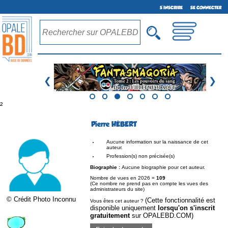
S'INSCRIRE
SE CONNECTER
❮
❯
²
Pierre HÉBERT
Aucune information sur la naissance de cet
auteur.
Profession(s) non précisée(s)
Biographie :
Aucune biographie pour cet auteur.
Nombre de vues en 2026 =
109
(Ce nombre ne prend pas en compte les vues des
administrateurs du site)
© Crédit Photo Inconnu
(Cette fonctionnalité est
Vous êtes cet auteur ?
disponible uniquement
lorsqu'on s'inscrit
gratuitement
sur OPALEBD.COM)