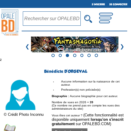
S'INSCRIRE
SE CONNECTER
❮
❯
²
Bénédicte D'ORGEVAL
Aucune information sur la naissance de cet
auteur.
Profession(s) non précisée(s)
Biographie :
Aucune biographie pour cet auteur.
Nombre de vues en 2026 =
39
(Ce nombre ne prend pas en compte les vues des
administrateurs du site)
© Crédit Photo Inconnu
(Cette fonctionnalité est
Vous êtes cet auteur ?
disponible uniquement
lorsqu'on s'inscrit
gratuitement
sur OPALEBD.COM)