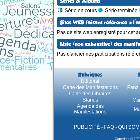
Séries & Albums
Série en cours
Série terminée
Sites WEB faisant référence à l'a
Pas de site web enregistré pour cet au
Liste (non exhaustive) des manife
Pas d'anciennes participations référe
Rubriques
Éditorial
Carte des Manifestations
Fanzi
Carte des Libraires
Stands
Car
Agenda des
Ma
Manifestations
PUBLICITÉ
-
FAQ
-
QUI SOM
Copyright © 199