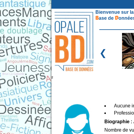
Bienvenue sur la
B
D
ase de
onnées
❮
²
Aucune in
Professio
Biographie :
Nombre de vu