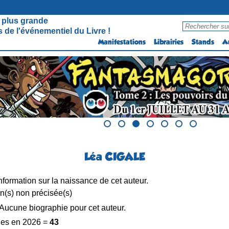
 plus grande
 de l'événementiel du Livre !
Manifestations
Librairies
Stands
A
Léa CIGALE
formation sur la naissance de cet auteur.
n(s) non précisée(s)
Aucune biographie pour cet auteur.
es en 2026 =
43