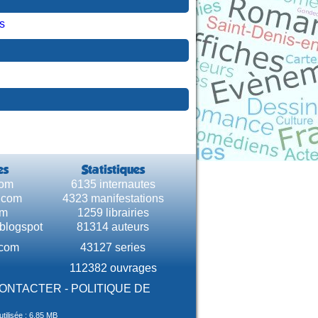
s
es
Statistiques
com
6135 internautes
e.com
4323 manifestations
om
1259 librairies
.blogspot
81314 auteurs
.com
43127 series
112382 ouvrages
CONTACTER
-
POLITIQUE DE
tilisée : 6.85 MB