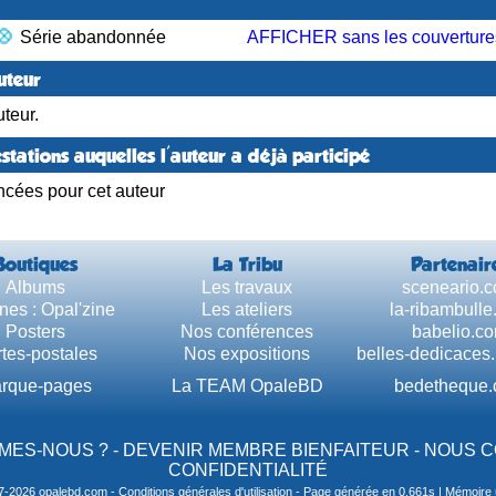
Série abandonnée
AFFICHER sans les couverture
uteur
teur.
stations auquelles l'auteur a déjà participé
ncées pour cet auteur
Boutiques
La Tribu
Partenair
Albums
Les travaux
sceneario.
nes : Opal'zine
Les ateliers
la-ribambull
Posters
Nos conférences
babelio.c
tes-postales
Nos expositions
belles-dedicaces
rque-pages
La TEAM OpaleBD
bedetheque
MES-NOUS ?
-
DEVENIR MEMBRE BIENFAITEUR
-
NOUS 
CONFIDENTIALITÉ
7-2026 opalebd.com -
Conditions générales d'utilisation
- Page générée en 0.661s | Mémoire u