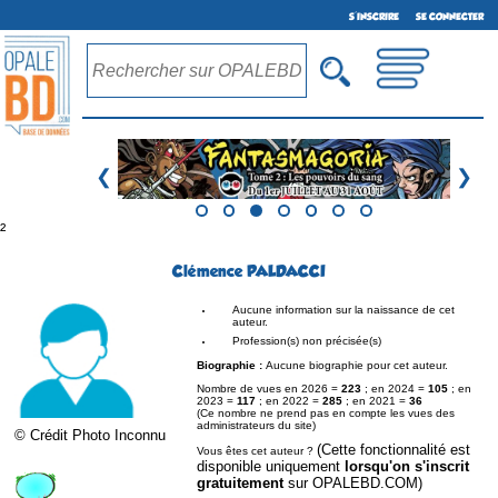
S'INSCRIRE
SE CONNECTER
❮
❯
²
Clémence PALDACCI
Aucune information sur la naissance de cet
auteur.
Profession(s) non précisée(s)
Biographie :
Aucune biographie pour cet auteur.
Nombre de vues en 2026 =
223
; en 2024 =
105
; en
2023 =
117
; en 2022 =
285
; en 2021 =
36
(Ce nombre ne prend pas en compte les vues des
administrateurs du site)
© Crédit Photo Inconnu
(Cette fonctionnalité est
Vous êtes cet auteur ?
disponible uniquement
lorsqu'on s'inscrit
gratuitement
sur OPALEBD.COM)