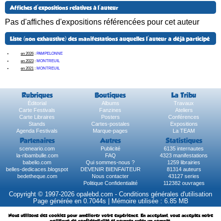
Affiches d'expositions relatives à l'auteur
Pas d'affiches d'expositions référencées pour cet auteur
Liste (non exhaustive) des manifestations auquelles l'auteur a déjà participé
en 2026
:
PAMPELONNE
en 2023
:
MONTREUIL
en 2021
:
MONTREUIL
Rubriques
Boutiques
La Tribu
Éditorial
Albums
Travaux
Carte Festivals
Fanzines
Ateliers
Carte Libraires
Posters
Conférences
Stands
Cartes-postales
Expositions
Agenda Festivals
Marque-pages
La TEAM
Partenaires
Autres
Statistiques
sceneario.com
Publicité
6135 internautes
la-ribambulle.com
FAQ
4323 manifestations
babelio.com
Qui sommes-nous ?
1259 librairies
belles-dedicaces.blogspot
DEVENIR BIENFAITEUR
81314 auteurs
bedetheque.com
Nous contacter
43127 series
Politique Confidentialité
112382 ouvrages
Copyright © 1997-2026 opalebd.com -
Conditions générales d'utilisation
Page générée en 0.7044s | Mémoire utilisée : 6.85 MB
Nous utilisons des cookies pour améliorer votre expérience. En acceptant, vous acceptez notre
politique de confidentialité et pourrez créer un compte.