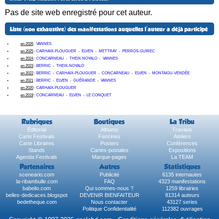
Pas de site web enregistré pour cet auteur.
Liste (non exhaustive) des manifestations auquelles l'auteur a déjà participé
en 2026
:
VANNES
en 2025
:
CARHAIX-PLOUGUER
-
ELVEN
-
METTRAY
-
PERROS-GUIREC
en 2024
:
CONCARNEAU
-
THEIX-NOYALO
-
VANNES
en 2023
:
BERRIC
-
THEIX-NOYALO
en 2022
:
BERRIC
-
CARHAIX-PLOUGUER
-
CONCARNEAU
-
ELVEN
-
MONTAIGU-VENDÉE
en 2021
:
BERRIC
-
ELVEN
-
GUÉRANDE
-
VANNES
en 2020
:
CARHAIX-PLOUGUER
en 2019
:
CONCARNEAU
-
ELVEN
-
LE CONQUET
Rubriques
Boutiques
La Tribu
Éditorial
Albums
Travaux
Carte Festivals
Fanzines
Ateliers
Carte Libraires
Posters
Conférences
Stands
Cartes-postales
Expositions
Agenda Festivals
Marque-pages
La TEAM
Partenaires
Autres
Statistiques
sceneario.com
Publicité
6135 internautes
la-ribambulle.com
FAQ
4323 manifestations
babelio.com
Qui sommes-nous ?
1259 librairies
belles-dedicaces.blogspot
DEVENIR BIENFAITEUR
81314 auteurs
bedetheque.com
Nous contacter
43127 series
Politique Confidentialité
112382 ouvrages