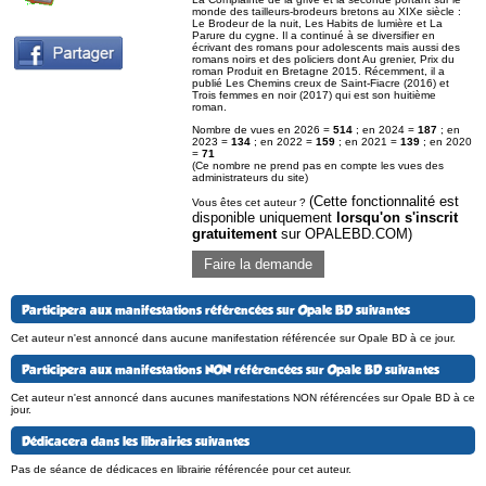
monde des tailleurs-brodeurs bretons au XIXe siècle :
Le Brodeur de la nuit, Les Habits de lumière et La
Parure du cygne. Il a continué à se diversifier en
écrivant des romans pour adolescents mais aussi des
romans noirs et des policiers dont Au grenier, Prix du
roman Produit en Bretagne 2015. Récemment, il a
publié Les Chemins creux de Saint-Fiacre (2016) et
Trois femmes en noir (2017) qui est son huitième
roman.
Nombre de vues en 2026 =
514
; en 2024 =
187
; en
2023 =
134
; en 2022 =
159
; en 2021 =
139
; en 2020
=
71
(Ce nombre ne prend pas en compte les vues des
administrateurs du site)
(Cette fonctionnalité est
Vous êtes cet auteur ?
disponible uniquement
lorsqu'on s'inscrit
gratuitement
sur OPALEBD.COM)
Faire la demande
Participera aux manifestations référencées sur Opale BD suivantes
Cet auteur n'est annoncé dans aucune manifestation référencée sur Opale BD à ce jour.
Participera aux manifestations NON référencées sur Opale BD suivantes
Cet auteur n'est annoncé dans aucunes manifestations NON référencées sur Opale BD à ce
jour.
Dédicacera dans les librairies suivantes
Pas de séance de dédicaces en librairie référencée pour cet auteur.