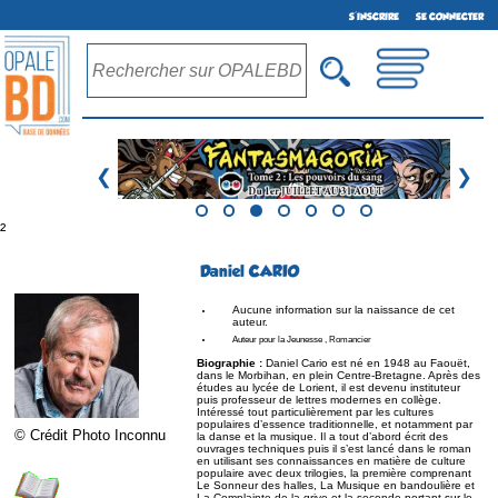
S'INSCRIRE
SE CONNECTER
❮
❯
²
Daniel CARIO
Aucune information sur la naissance de cet
auteur.
Auteur pour la Jeunesse , Romancier
Biographie :
Daniel Cario est né en 1948 au Faouët,
dans le Morbihan, en plein Centre-Bretagne. Après des
études au lycée de Lorient, il est devenu instituteur
puis professeur de lettres modernes en collège.
Intéressé tout particulièrement par les cultures
populaires d’essence traditionnelle, et notamment par
© Crédit Photo Inconnu
la danse et la musique. Il a tout d’abord écrit des
ouvrages techniques puis il s’est lancé dans le roman
en utilisant ses connaissances en matière de culture
populaire avec deux trilogies, la première comprenant
Le Sonneur des halles, La Musique en bandoulière et
La Complainte de la grive et la seconde portant sur le