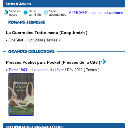
Séries & Albums
Série en
Série
Série
AFFICHER sans les couvertures
cours
terminée
abandonnée
ROMANS JEUNESSE
La Guerre des Trotte-menu (Coop-breizh )
• OneShot / Oct 2009 ( Textes )
GRANDES COLLECTIONS
Presses Pocket puis Pocket (Presses de la Cité )
•
Tome 18491 : Le sourire du lièvre
/ Fév 2022 ( Textes )
Sites WEB faisant référence à l'auteur