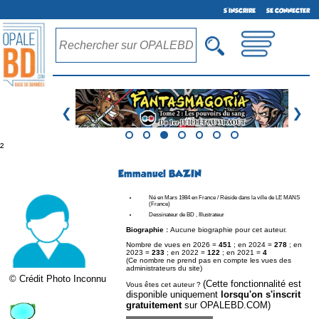
S'INSCRIRE
SE CONNECTER
❮
❯
²
Emmanuel BAZIN
Né en Mars 1984 en France / Réside dans la ville de LE MANS
(France)
Dessinateur de BD , Illustrateur
Biographie :
Aucune biographie pour cet auteur.
Nombre de vues en 2026 =
451
; en 2024 =
278
; en
2023 =
233
; en 2022 =
122
; en 2021 =
4
(Ce nombre ne prend pas en compte les vues des
administrateurs du site)
© Crédit Photo Inconnu
(Cette fonctionnalité est
Vous êtes cet auteur ?
disponible uniquement
lorsqu'on s'inscrit
gratuitement
sur OPALEBD.COM)