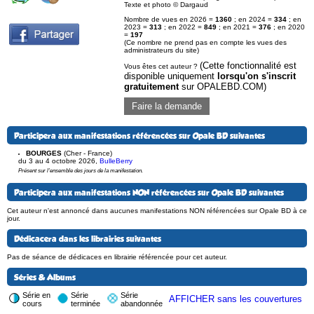
Texte et photo © Dargaud
Nombre de vues en 2026 =
1360
; en 2024 =
334
; en
2023 =
313
; en 2022 =
849
; en 2021 =
376
; en 2020
=
197
(Ce nombre ne prend pas en compte les vues des
administrateurs du site)
(Cette fonctionnalité est
Vous êtes cet auteur ?
disponible uniquement
lorsqu'on s'inscrit
gratuitement
sur OPALEBD.COM)
Faire la demande
Participera aux manifestations référencées sur Opale BD suivantes
BOURGES
(Cher - France)
du 3 au 4 octobre 2026
,
BulleBerry
Présent sur l'ensemble des jours de la manifestation.
Participera aux manifestations NON référencées sur Opale BD suivantes
Cet auteur n'est annoncé dans aucunes manifestations NON référencées sur Opale BD à ce
jour.
Dédicacera dans les librairies suivantes
Pas de séance de dédicaces en librairie référencée pour cet auteur.
Séries & Albums
Série en
Série
Série
AFFICHER sans les couvertures
cours
terminée
abandonnée