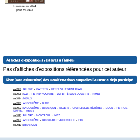
Réalisée en 2024
pour MEAUX
Affiches d'expositions relatives à l'auteur
Pas d'affiches d'expositions référencées pour cet auteur
Liste (non exhaustive) des manifestations auquelles l'auteur a déjà participé
en 2026
:
BILLERE
-
CASTRES
-
HEROUVILLE SAINT CLAIR
en 2025
:
ALBI
-
FERNEY VOLTAIRE
-
LA FERTÉ-SOUS-JOUARRE
-
NIMES
en 2024
:
MEAUX
en 2023
:
ANGOULÊME
-
BLOIS
en 2022
:
ANGOULÊME
-
BESANÇON
-
BILLERE
-
CHARLEVILLE-MÉZIÈRES
-
DIJON
-
PERROS-
GUIREC
-
REIMS
en 2021
:
BILLERE
-
MONTREUIL
-
NICE
en 2020
:
ANGOULÊME
-
BASSILLAC ET AUBEROCHE
-
PAU
en 2019
:
BESANÇON