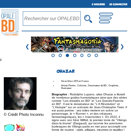
S'INSCRIRE
SE CONNECTER
❮
❯
²
OHAZAR
Né en Mars 1970 en France
Artiste-Peintre , Coloriste , Dessinateur de BD , Graphiste ,
Illustrateur
Biographie :
Rodolphe Lupano, alias Ohazar a illustré
de nombreux guides humoristiques ainsi que des séries
comme "Les retraités en BD" et "Les Grands-Parents
en BD". Il est le dessinateur de "L'A Révolution" et
"L'Hutopie" sur un scénario de Jean-Christophe Tixier. Il
est aussi peintre : ses toiles mettent en scène un
personnage, le « Runner », et des créatures
© Crédit Photo Inconnu
fantasmagoriques, les « Insectoïdes ». En 2022, il
signe avec son frère Wilfrid, le premier tome de "Vikings
dans la brume" (Dargaud), qui raconte les aventures
burlesques de Vikings partis en mer pour accomplir une
forme de routine : raids, pillages, meurtres et ripailles !