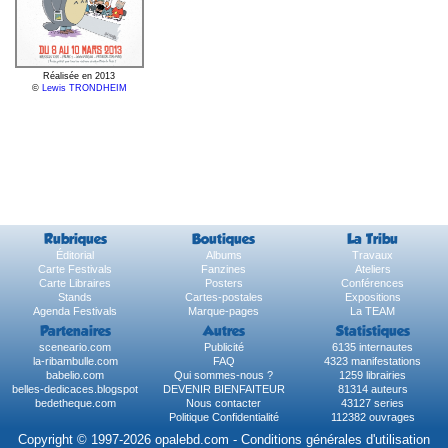
Réalisée en 2013
©
Lewis TRONDHEIM
Rubriques
Boutiques
La Tribu
Éditorial
Albums
Travaux
Carte Festivals
Fanzines
Ateliers
Carte Libraires
Posters
Conférences
Stands
Cartes-postales
Expositions
Agenda Festivals
Marque-pages
La TEAM
Partenaires
Autres
Statistiques
sceneario.com
Publicité
6135 internautes
la-ribambulle.com
FAQ
4323 manifestations
babelio.com
Qui sommes-nous ?
1259 librairies
belles-dedicaces.blogspot
DEVENIR BIENFAITEUR
81314 auteurs
bedetheque.com
Nous contacter
43127 series
Politique Confidentialité
112382 ouvrages
Copyright © 1997-2026 opalebd.com -
Conditions générales d'utilisation