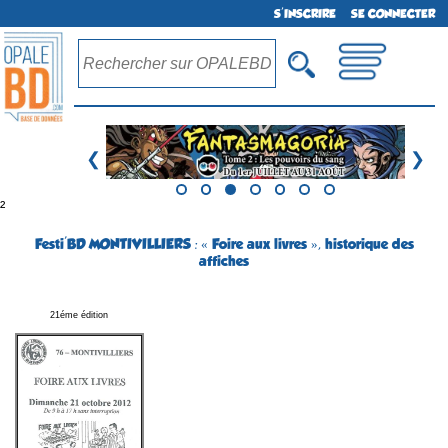
S'INSCRIRE
SE CONNECTER
❮
❯
²
Festi'BD MONTIVILLIERS : « Foire aux livres », historique des
affiches
21éme édition