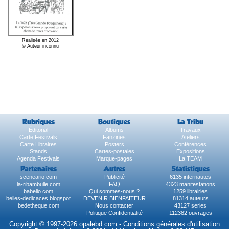
Réalisée en 2012
© Auteur inconnu
Rubriques
Boutiques
La Tribu
Éditorial
Albums
Travaux
Carte Festivals
Fanzines
Ateliers
Carte Libraires
Posters
Conférences
Stands
Cartes-postales
Expositions
Agenda Festivals
Marque-pages
La TEAM
Partenaires
Autres
Statistiques
sceneario.com
Publicité
6135 internautes
la-ribambulle.com
FAQ
4323 manifestations
babelio.com
Qui sommes-nous ?
1259 librairies
belles-dedicaces.blogspot
DEVENIR BIENFAITEUR
81314 auteurs
bedetheque.com
Nous contacter
43127 series
Politique Confidentialité
112382 ouvrages
Copyright © 1997-2026 opalebd.com -
Conditions générales d'utilisation