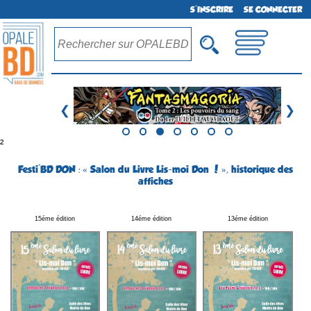
S'INSCRIRE
SE CONNECTER
❮
❯
²
Festi'BD DON : « Salon du Livre Lis-moi Don ! », historique des
affiches
15éme édition
14éme édition
13éme édition