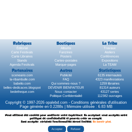
Rubriques
Boutiques
La Tribu
Éditorial
Albums
Travaux
Carte Festivals
Fanzines
Ateliers
Carte Libraires
Posters
Conférences
Stands
Cartes-postales
Expositions
Agenda Festivals
Marque-pages
La TEAM
Partenaires
Autres
Statistiques
sceneario.com
Publicité
6135 internautes
la-ribambulle.com
FAQ
4323 manifestations
babelio.com
Qui sommes-nous ?
1259 librairies
belles-dedicaces.blogspot
DEVENIR BIENFAITEUR
81314 auteurs
bedetheque.com
Nous contacter
43127 series
Politique Confidentialité
112382 ouvrages
Copyright © 1997-2026 opalebd.com -
Conditions générales d'utilisation
Page générée en 0.2288s | Mémoire utilisée : 6.83 MB
Nous utilisons des cookies pour améliorer votre expérience. En acceptant, vous acceptez notre
politique de confidentialité et pourrez créer un compte.
Sans accepter, certaines fonctionnalités seront limitées.
En savoir plus
.
Accepter
Refuser