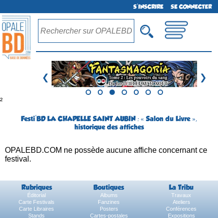
S'INSCRIRE
SE CONNECTER
❮
❯
²
Festi'BD LA CHAPELLE SAINT AUBIN : « Salon du Livre »,
historique des affiches
OPALEBD.COM ne possède aucune affiche concernant ce
festival.
Rubriques
Boutiques
La Tribu
Éditorial
Albums
Travaux
Carte Festivals
Fanzines
Ateliers
Carte Libraires
Posters
Conférences
Stands
Cartes-postales
Expositions