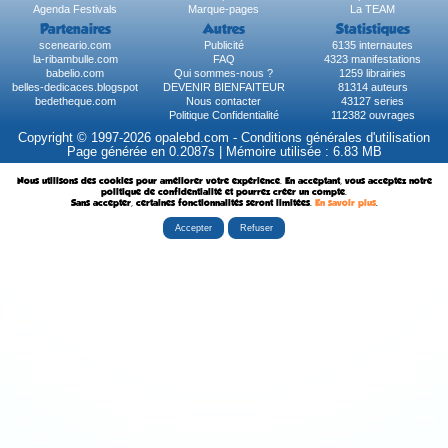
Agenda Festivals
Marque-pages
La TEAM
Partenaires
Autres
Statistiques
sceneario.com
Publicité
6135 internautes
la-ribambulle.com
FAQ
4323 manifestations
babelio.com
Qui sommes-nous ?
1259 librairies
belles-dedicaces.blogspot
DEVENIR BIENFAITEUR
81314 auteurs
bedetheque.com
Nous contacter
43127 series
Politique Confidentialité
112382 ouvrages
Copyright © 1997-2026 opalebd.com -
Conditions générales d'utilisation
Page générée en 0.2087s | Mémoire utilisée : 6.83 MB
Nous utilisons des cookies pour améliorer votre expérience. En acceptant, vous acceptez notre
politique de confidentialité et pourrez créer un compte.
Sans accepter, certaines fonctionnalités seront limitées.
En savoir plus
.
Accepter
Refuser