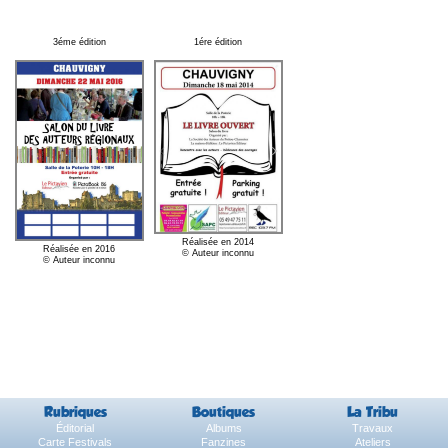
3éme édition
1ére édition
Réalisée en 2014
Réalisée en 2016
© Auteur inconnu
© Auteur inconnu
Rubriques
Boutiques
La Tribu
Éditorial
Albums
Travaux
Carte Festivals
Fanzines
Ateliers