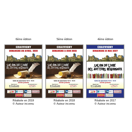
6éme édition
5éme édition
4éme édition
Réalisée en 2019
Réalisée en 2018
Réalisée en 2017
© Auteur inconnu
© Auteur inconnu
© Auteur inconnu