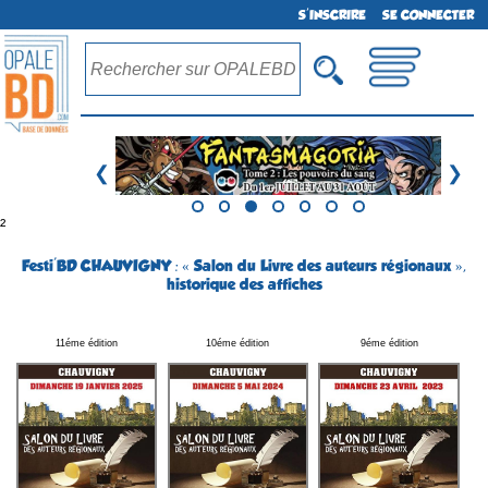
S'INSCRIRE
SE CONNECTER
❮
❯
²
Festi'BD CHAUVIGNY : « Salon du Livre des auteurs régionaux »,
historique des affiches
11éme édition
10éme édition
9éme édition