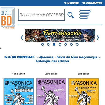
S'INSCRIRE
SE CONNECTER
❮
❯
²
Festi'BD BRUXELLES : « Masonica - Salon du Livre maçonnique »,
historique des affiches
5éme édition
2éme édition
1ére édition