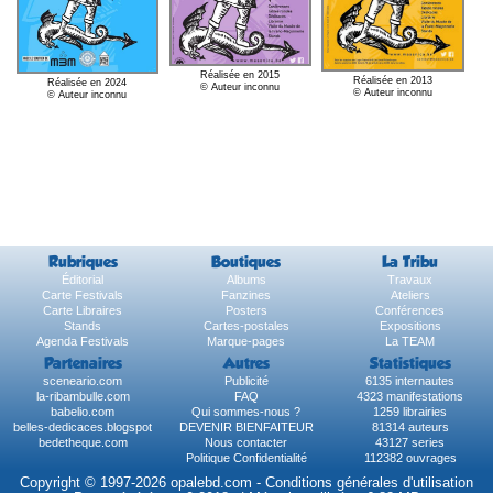
Réalisée en 2015
Réalisée en 2013
Réalisée en 2024
© Auteur inconnu
© Auteur inconnu
© Auteur inconnu
Rubriques
Boutiques
La Tribu
Éditorial
Albums
Travaux
Carte Festivals
Fanzines
Ateliers
Carte Libraires
Posters
Conférences
Stands
Cartes-postales
Expositions
Agenda Festivals
Marque-pages
La TEAM
Partenaires
Autres
Statistiques
sceneario.com
Publicité
6135 internautes
la-ribambulle.com
FAQ
4323 manifestations
babelio.com
Qui sommes-nous ?
1259 librairies
belles-dedicaces.blogspot
DEVENIR BIENFAITEUR
81314 auteurs
bedetheque.com
Nous contacter
43127 series
Politique Confidentialité
112382 ouvrages
Copyright © 1997-2026 opalebd.com -
Conditions générales d'utilisation