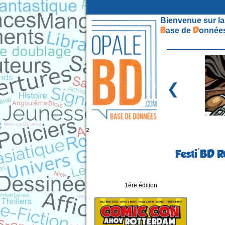
Bienvenue sur la
B
D
ase de
onnées
❮
²
Festi'BD 
1ére édition