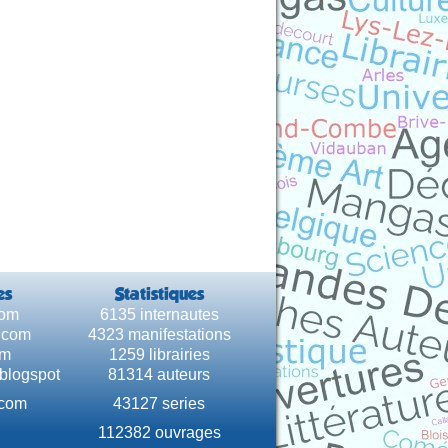
es
Statistiques
com
6135 internautes
e.com
4323 manifestations
om
1259 librairies
.blogspot
81314 auteurs
.com
43127 series
112382 ouvrages