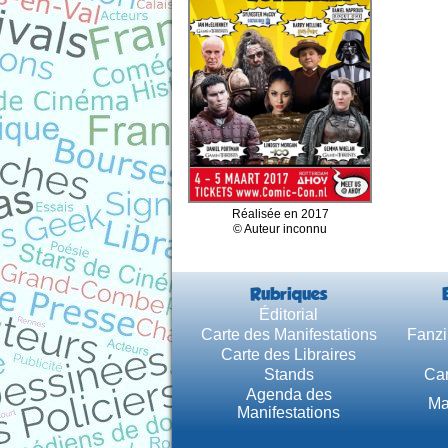
Réalisée en 2017
© Auteur inconnu
Rubriques
Éditorial
Carte des Manifestations
Fanzi
Carte des Libraires
Stands
Car
Agenda des
Ma
Manifestations