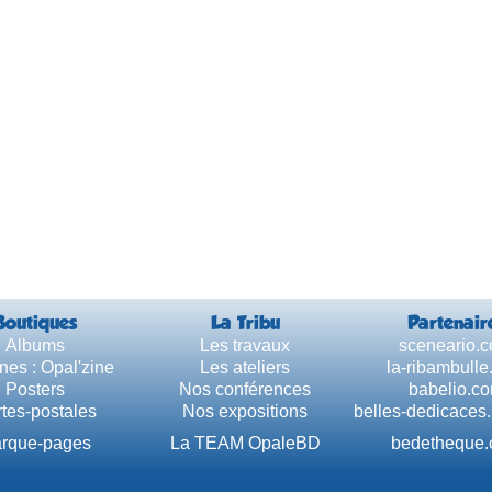
Boutiques
La Tribu
Partenair
Albums
Les travaux
sceneario.
nes : Opal'zine
Les ateliers
la-ribambull
Posters
Nos conférences
babelio.c
tes-postales
Nos expositions
belles-dedicaces
rque-pages
La TEAM OpaleBD
bedetheque