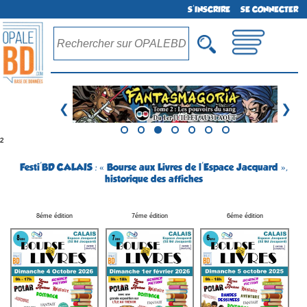
S'INSCRIRE
SE CONNECTER
❮
❯
²
Festi'BD CALAIS : « Bourse aux Livres de l'Espace Jacquard »,
historique des affiches
8éme édition
7éme édition
6éme édition